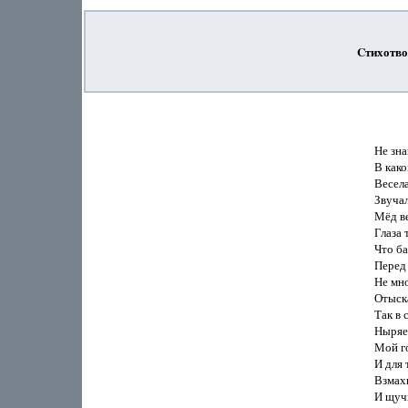
Cтихотво
                               
                     
                     
                     В
                     З
                    
                     
                    
                    
                     
                    
                    
                     
                     
                     И
                    
                     