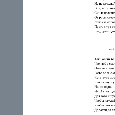
Не печалься, Л
Вот, могилочка
Синяя калитка.
От росы сверка
Лавочка отволг
Пусть я тут од
Буду долго-дол
                   ***

Так Россия без
Что любо смотр
Океаны гремят 
Разве облаком
Чуть-чуть прот
Чтобы люди ув
Не, не надо.

Иной у народа 
Для того и ну
Чтобы каждый 
Чтобы сам зах
Дорасти до св