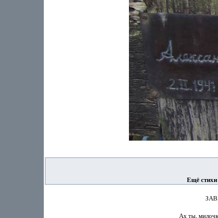
Ещё стихи
                
Ах ты, милочка