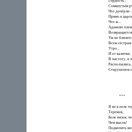
Гордость - 

Сомкнутым рт
Что допёрли -

Прямо к царск
Что ж...

Адамово племя
Возвращается 
Уж не близится
Всем сёстрам 
Утро...

И от калитки,

В чистоту, в з
Расползались, 
Старушонок пл
            ***

Я не в поле те
Теремок,

Боле низок, че
Чем высок!

Подкопить жел