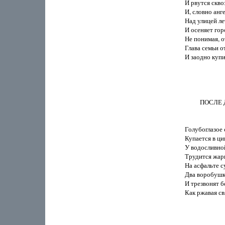
И рвутся скво
И, словно анге
Над улицей ле
И осеняет горо
Не понимая, от
Глава семьи о
И заодно купит
          ПОСЛ
Голубоглазое 
Купается в ци
У водосливно
Трудится жарк
На асфальте с
Два воробушк
И трезвонят бе
Как ржавая св