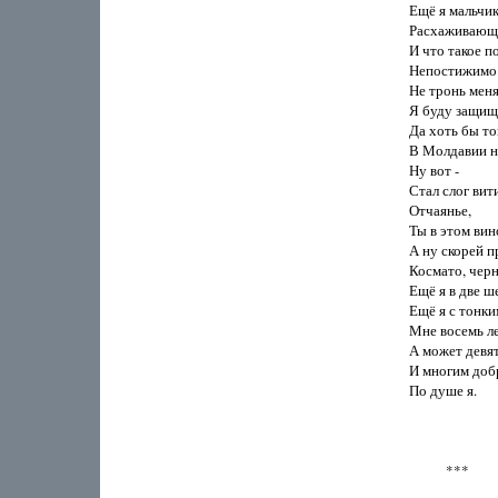
Ещё я мальчик
Расхаживающий
И что такое по
Непостижимо 
Не тронь меня,
Я буду защища
Да хоть бы то
В Молдавии на
Ну вот -

Стал слог витие
Отчаянье,

Ты в этом вино
А ну скорей пр
Космато, черн
Ещё я в две ш
Ещё я с тонки
Мне восемь лет
А может девять
И многим доб
По душе я.

           ***
