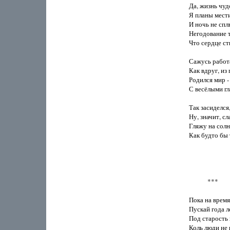
Да, жизнь чудо
Я планы мести
И ночь не спл
Негодование т
Что сердце ст
Сажусь работат
Как вдруг, из
Родился мир -
С весёлыми гл
Так засиделся
Ну, значит, сл
Гляжу на солнц
Как будто бы т
            ***

Пока на время
Пускай года лет
Под старость 
Коль люди не 