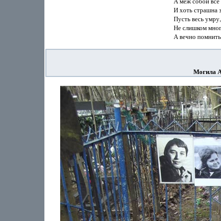
А меж собой все 
И хоть страшна з
Пусть весь умру, 
Не слишком много
Могила А