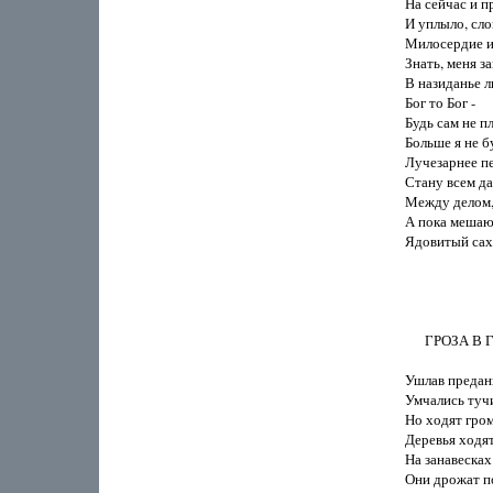
На сейчас и пр
И уплыло, сло
Милосердие из 
Знать, меня з
В назиданье лю
Бог то Бог -

Будь сам не пло
Больше я не бу
Лучезарнее п
Стану всем да
Между делом, 
А пока мешаю 
Ядовитый саха
      ГРОЗА В
Ушлав предани
Умчались тучи
Но ходят гром
Деревья ходят
На занавесках
Они дрожат по