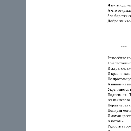
Я путы одолел
А что открылос
Зло борется со 
Добро же что-
               ***

Развесёлые св
Той пасхально
И жара, словно
И красно, как в
Не протолкнут
А шпане - в ин
Укрепляются в 
Подпевают: "В
Ах как весело 
Пёрли через к
Попирая моги
И ломая кресты
А потом - 

Радость в горл