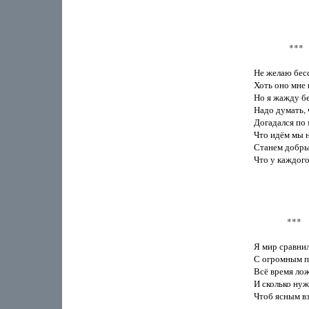
                 ***

Не желаю бесс
Хоть оно мне и
Но я жажду бе
Надо думать, 
Догадался по 
Что идём мы н
Станем добры
Что у каждого
                ***

Я мир сравнил
С огромным па
Всё время лож
И сколько нуж
Чтоб ясным вз