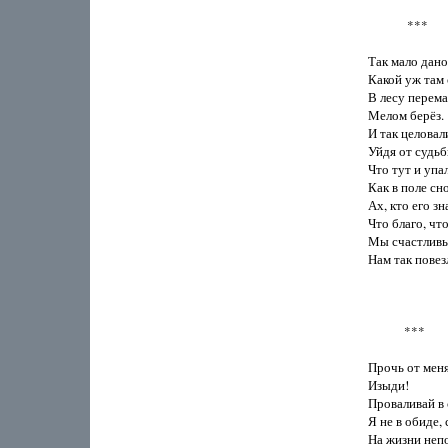
             ***

Так мало дано.
Какой уж там 
В лесу перема
Мелом берёз.

И так целовали
Уйдя от судьбы
Что тут и упал
Как в поле сно
Ах, кто его зна
Что благо, что 
Мы счастливы
Нам так повезл
            ***

Прочь от меня,
Изыди!

Проваливай в 
Я не в обиде,
На жизни непо