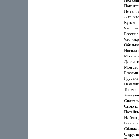
Под сень
Покоится
Не та, чт
А та, чт
Купала н
Что шла 
Блестя р
Что инде
Обильно
Носила н
Мозолей
Да слави
Моя серм
Глазами 
Грустит 
Печалит 
Тоскующ
Алёнушко
Сидит на
Свою ко
Потайным
На блюдц
Росой се
Сближает
С другим