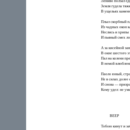
Лениво ползал едк
Земля гудела тяжк
В ущельях каменн
Плыл скорбный пла
Из чадных окон ка
Неслись и хрипы 
И пьяный смех ло
А за кисейной зан
В окне шестого эт
Пал на колени пре
В немой влюбленн
Паоло юный, стра
Не в силах долее 
И снова — призра
Кому удел: не уми
          ВЕЕР

Тобою кинут и з