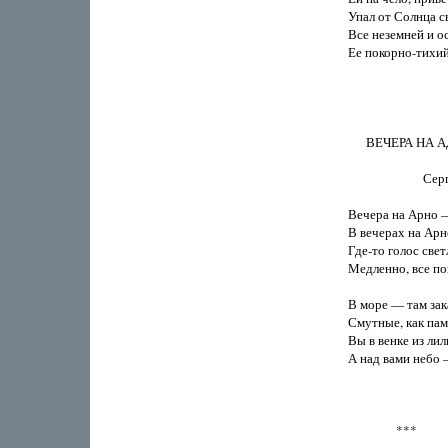
Упал от Солнца св
Все неземней и о
Ее покорно-тихий 
      ВЕЧЕРА НА А
                       
Вечера на Арно —
В вечерах на Арно
Где-то голос све
Медленно, все пом
В море — там зак
Смутные, как памя
Вы в венке из лил
А над вами небо —
                ***
