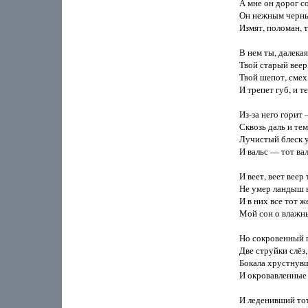
А мне он дорог с
Он нежным черны
Измят, поломан, т
В нем ты, далекая,
Твой старый веер,
Твой шепот, смех,
И трепет губ, и т
Из-за него горит 
Сквозь даль и тем
Лучистый блеск 
И вальс — тот вал
И веет, веет веер
Не умер ландыш 
И в них все тот же
Мой сон о влажны
Но сокровенный п
Две струйки слёз, 
Бокала хрустнувш
И окровавленные 
И леденивший тот