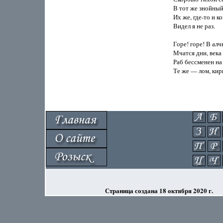
В тот же знойный 
Их же, где-то и ког
Видел я не раз.

Горе! горе! В алч
Мчатся дни, века
Раб бессменен на
Те же — лом, кирк
Страница создана 18 октября 2020 г