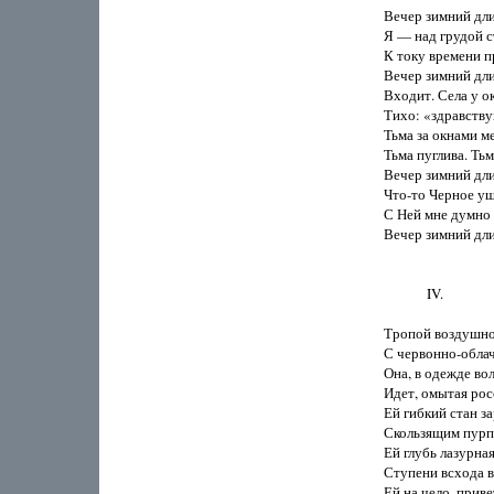
Вечер зимний длит
Я — над грудой с
К току времени пр
Вечер зимний длит
Входит. Села у ок
Тихо: «здравству
Тьма за окнами ме
Тьма пуглива. Тьм
Вечер зимний длит
Что-то Черное ушл
С Ней мне думно и
Вечер зимний длит
             IV.

Тропой воздушной
С червонно-облач
Она, в одежде вол
Идет, омытая росо
Ей гибкий стан за
Скользящим пурп
Ей глубь лазурная
Ступени всхода в
Ей на чело, приве