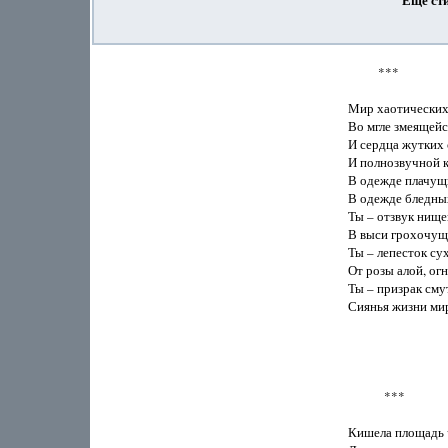
          ***

Мир хаотических 
Во мгле змеящейс
И сердца жутких 
И полнозвучной к
В одежде плачущи
В одежде бледных
Ты – отзвук нище
В выси грохочущ
Ты – лепесток сух
От розы алой, ог
Ты – призрак сму
Сиянья жизни мир
            ***                
Кишела площадь 