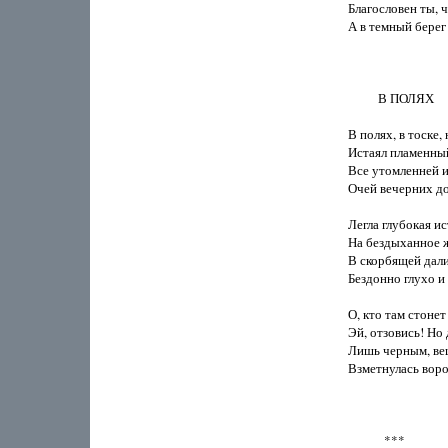
Благословен ты, ч
А в темный берег 
          В ПОЛЯХ

В полях, в тоске, 
Истаял пламенный 
Все утомленней и
Очей вечерних дол
Легла глубокая ис
На бездыханное ж
В скорбящей дали
Бездонно глухо и 
О, кто там стонет
Эй, отзовись! Но д
Лишь черным, вещ
Взметнулась ворон
            ***
