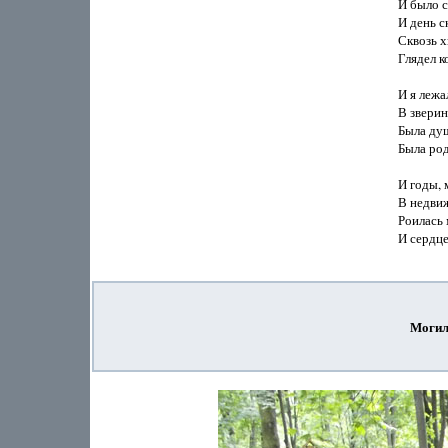
И было с
И день ск
Сквозь х
Глядел ко
И я лежа
В зверин
Была душ
Была род
И годы, 
В недвиж
Роилась м
И сердце
Могил