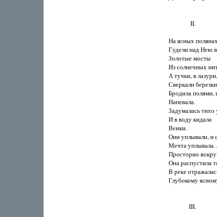
               II.

На ясных полянах 
Гудели над Нею в
Золотые мосты

Из солнечных ни
А тучки, в лазури,
Сверкали березки
Бродила полями, 
Напевала.

Задумалась тихо у
И в воду кидала

Венки.

Они уплывали, и с
Мечта уплывала
Просторно вокруг
Она распустила т
В реке отражалас
Глубокому ясному
              III.
