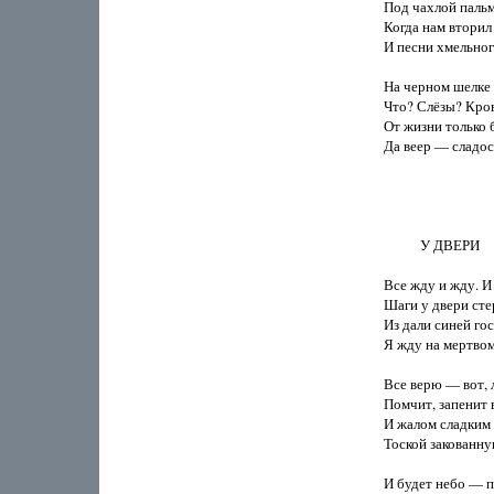
Под чахлой пальм
Когда нам вторил 
И песни хмельног
На черном шелке в
Что? Слёзы? Кровь
От жизни только 
Да веер — сладост
           У ДВЕРИ

Все жду и жду. И
Шаги у двери стер
Из дали синей го
Я жду на мертвом 
Все верю — вот, 
Помчит, запенит в
И жалом сладким 
Тоской закованную
И будет небо — п