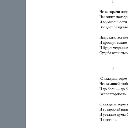
               I

Не за горами полд
Наклонит молодос
И в умиренности 
Взойдет раздумье
Над далью встанет
И дрогнут вещие в
И будет медленне
Судьба отсчитыва
              II

 С каждым годом п
Несказанней любо
И до боли — до б
Всеповторность.

С каждым годом в
И тревожней напе
И усталые думы б
И жесточе.
