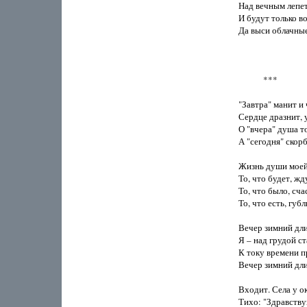
Над вечным лепет
И будут только во
Да выси облачные
            ***

"Завтра" манит и 
Сердце дразнит, 
О "вчера" душа т
А "сегодня" скорб
Жизнь души моей 
То, что будет, ж
То, что было, сч
То, что есть, губ
Вечер зимний длит
Я – над грудой ст
К току времени пр
Вечер зимний длит
Входит. Села у ок
Тихо: "Здравствуй