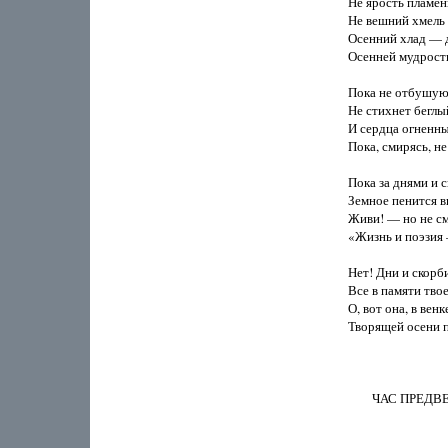
Не ярость пламенн
Не вешний хмель 
Осенний хлад — д
Осенней мудрости
Пока не отбушуют
Не стихнет беглый
И сердца огненн
Пока, смирясь, не
Пока за днями и с
Земное пенится в
Живи! — но не см
«Жизнь и поэзия 
Нет! Дни и скорби
Все в памяти твое
О, вот она, в венке
Творящей осени п
        ЧАС ПРЕД