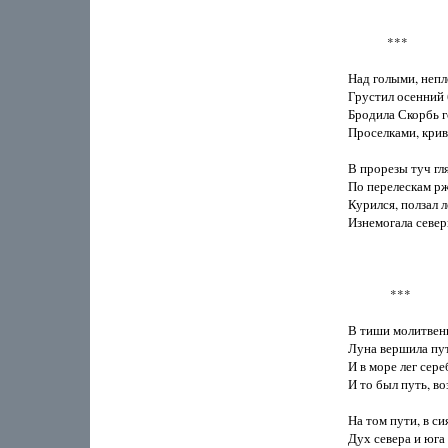
             ***

Над голыми, непл
Грустил осенний 
Бродила Скорбь г
Проселками, крив
В прорезы туч гля
По перелескам рж
Курился, ползал 
Изнемогала северн
              ***

В тиши молитвенн
Луна вершила пут
И в море лег сер
И то был путь, во
На том пути, в си
Дух севера и юга