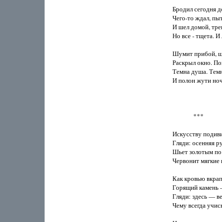
Бродил сегодня до
Чего-то ждал, пыт
И шел домой, тре
Но все - тщета. И
Шумит прибой, ш
Раскрыл окно. По
Темна душа. Темна
И полон жути ноч
              ***

Искусству подиви
Гляди: осенняя ру
Шьет золотым по 
Червонит мягкие ш
Как кровью вкрапл
Горящий камень —
Гляди: здесь — ве
Чему всегда учись,