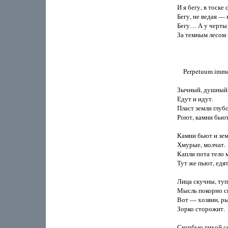
И я бегу, в тоске 
Бегу, не ведая — к
Бегу… А у черты 
За темным лесом 
    Perpetuum immo
Зычный, душный,
Едут и идут.

Пласт земли глуб
Роют, камни бьют.
Камни бьют и зе
Хмурые, молчат.

Капли пота тело м
Тут же пьют, едят.
Лица скучны, тупы
Мысль покорно сп
Вот — хозяин, р
Зорко сторожит.

Скорбью тихой с