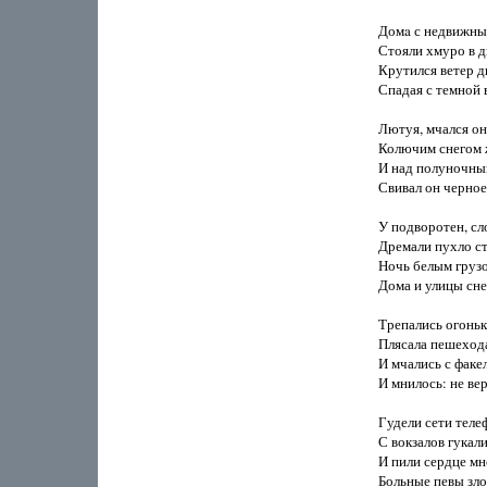
Домa с недвижны
Стояли хмуро в дв
Крутился ветер ди
Спадая с темной 
Лютуя, мчался он 
Колючим снегом ж
И над полуночны
Свивал он черное 
У подворотен, сло
Дремали пухло ст
Ночь белым грузо
Дома и улицы снеж
Трепались огоньк
Плясала пешехода 
И мчались с фак
И мнилось: не вер
Гудели сети теле
С вокзалов гукали 
И пили сердце мн
Больные певы злой