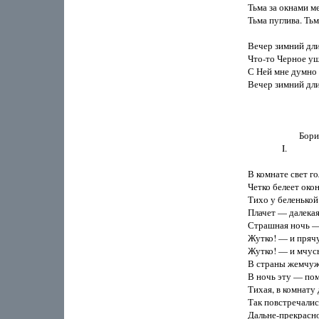
Тьма за окнами ме
Тьма пуглива. Тьм
Вечер зимний длит
Что-то Черное ушл
С Ней мне думно и
Вечер зимний длит
                        
                I.

В комнате свет го
Четко белеет окон
Тихо у беленькой 
Плачет — далекая!
Страшная ночь — 
Жутко! — и прячу
Жутко! — и мчусь 
В страны жемчужн
В ночь эту — пом
Тихая, в комнату
Так повстречалис
Дальне-прекрасног