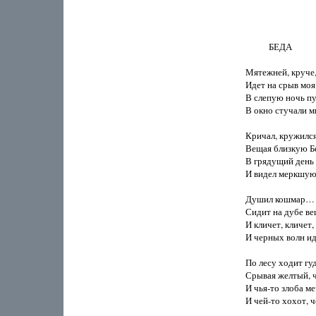
           БЕДА

Мятежней, круче,
Идет на срыв моя с
В слепую ночь пу
В окно стучали мне
Кричал, кружился
Вещая близкую Бе
В грядущий день в
И видел меркшую 
Душил кошмар… В 
Сидит на дубе ве
И кличет, кличет, 
И черных волн ид
По лесу ходит гуд
Срывая желтый, ч
И чья-то злоба м
И чей-то хохот, че