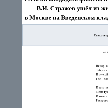
В.И. Стражев ушёл из жизн
в Москве на Введенском кла
Cтихотво
          ***  
            
Вечор, о
Забрел я 
В глухой 
Где – вол
И затопи
Меня гу
И жизнь 
Раскрыла