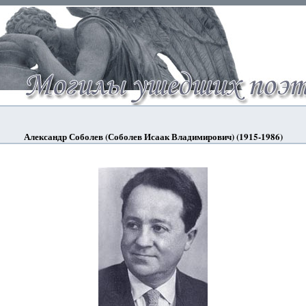
Александр Соболев (Соболев Исаак Владимирович) (1915-1986)