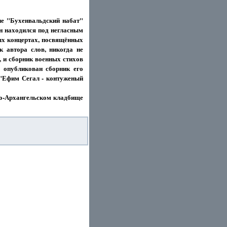
не "Бухенвальдский набат"
он находился под негласным
ных концертах, посвящённых
к автора слов, никогда не
, и сборник военных стихов
л опубликован сборник его
 "Ефим Сегал - контуженый
о-Архангельском кладбище