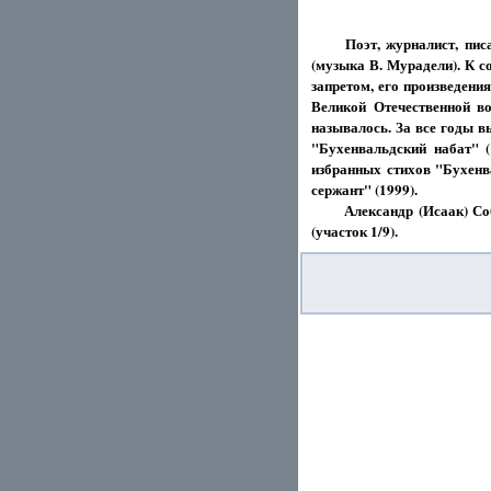
Поэт, журналист, пи
(музыка В. Мурадели). К с
запретом, его произведени
Великой Отечественной во
называлось. За все годы в
"Бухенвальдский набат" (
избранных стихов "Бухенв
сержант" (1999).
Александр (Исаак) Собол
(участок 1/9).