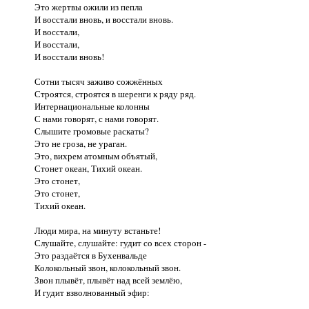
Это жертвы ожили из пепла

И восстали вновь, и восстали вновь.

И восстали,

И восстали,

И восстали вновь!

Сотни тысяч заживо сожжённых

Строятся, строятся в шеренги к ряду ряд.

Интернациональные колонны

С нами говорят, с нами говорят.

Слышите громовые раскаты?

Это не гроза, не ураган.

Это, вихрем атомным объятый,

Стонет океан, Тихий океан.

Это стонет,

Это стонет,

Тихий океан.

Люди мира, на минуту встаньте!

Слушайте, слушайте: гудит со всех сторон -

Это раздаётся в Бухенвальде

Колокольный звон, колокольный звон.

Звон плывёт, плывёт над всей землёю,

И гудит взволнованный эфир:
