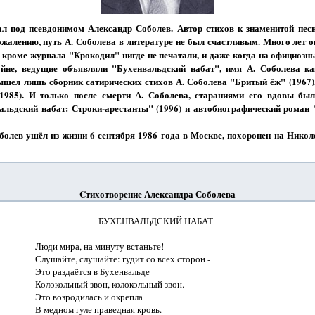
сал под псевдонимом Александр Соболев. Автор стихов к знаменитой пес
ожалению, путь А. Соболева в литературе не был счастливым. Много лет 
я кроме журнала "Крокодил" нигде не печатали, и даже когда на официоз
йне, ведущие объявляли "Бухенвальдский набат", имя А. Соболева ка
ышел лишь сборник сатирических стихов А. Соболева "Бритый ёж" (1967)
1985). И только после смерти А. Соболева, стараниями его вдовы бы
альдский набат: Строки-арестанты" (1996) и автобиографический роман
ев ушёл из жизни 6 сентября 1986 года в Москве, похоронен на Никол
Cтихотворение Александра Соболева
                              БУХЕНВАЛЬДСКИЙ НАБАТ                                

Люди мира, на минуту встаньте!

Слушайте, слушайте: гудит со всех сторон -

Это раздаётся в Бухенвальде

Колокольный звон, колокольный звон.

Это возродилась и окрепла

В медном гуле праведная кровь.
