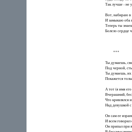
Так лучше - не у
Вот, набираю в г
И замыкаю оба в
Теперь ты знаеш
Болело сердце че
         ***

Ты думаешь, све
Под черной, сты
Ты думаешь, их 
Покажется тольк
А тот (я имя его 
Вчерашний, бес
Что кривлялся и
Над девушкой с 
Он сам ее израни
И всем говорил о
Он припал при вс
В бессмысленно