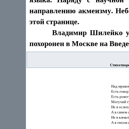
направлению акмеизму. Неб
этой странице.
Владимир Шилейко ушёл 
похоронен в Москве на Введе
Cтихотвор
           
Над мрако
Есть говор
Есть рокот
Могучий гу
Не в ослеп
А в синем 
Не в клеко
А в тихом 