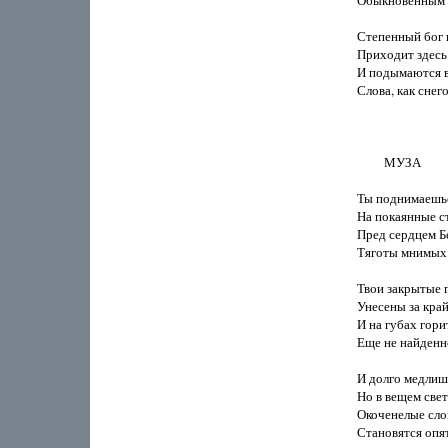
Обыкновенным я
Степенный бог п
Приходит здесь:
И подымаются в 
Слова, как снего
         МУЗА

Ты поднимаешьс
На покаянные ст
Пред сердцем Бо
Тяготы мнимых 
Твои закрытые гл
Унесены за край
И на губах горит
Еще не найденно
И долго медлишь
Но в вещем свет
Окоченелые слов
Становятся опя