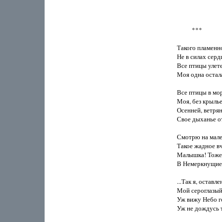
          ***

Такого пламенно
Не в силах сердц
Все птицы улетел
Моя одна остала
Все птицы в море
Моя, без крыльев,
Осенней, ветрян
Свое дыханье от
Смотрю на мален
Такое жадное вче
Малышка! Тоже у
В Немеркнущие 
...Так я, оставл
Мой сероглазый,
Уж вижу Небо го
Уж не дождусь т