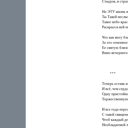
Стыдом, и страх
Но ЭТУ жизнь н
Ты Такой неслы
Такое небо крас
Раскрыл в ней п
Что как могу бл
За это огненное 
Ее святую близо
Вино вечернего 
         ***

Теперь оставь и 
И всё, чем сердц
Одну пристойно
Торжественную 
И все года пере
С такой священ
Чтоб каждый де
Необладаемой л