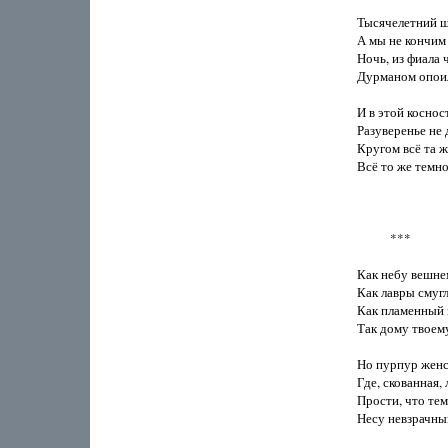
Тысячелетний ш
А мы не кончим 
Ночь, из фиала 
Дурманом опоил
И в этой коснос
Разуверенье не 
Кругом всё та же
Всё то же темное
           ***

Как небу вешне
Как лавры смуг
Как пламенный 
Так дому твоем
Но пурпур женст
Где, скованная,
Прости, что тем
Несу невзрачный