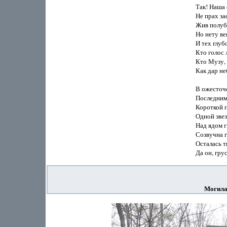
Так! Наша 
Не прах за
Жив полубо
Но нету ве
И тех глуб
Кто голос 
Кто Музу, 
Как дар не
В ожесточ
Последним 
Короткой п
Одной звез
Над ядом г
Созвучна г
Осталась т
Могила