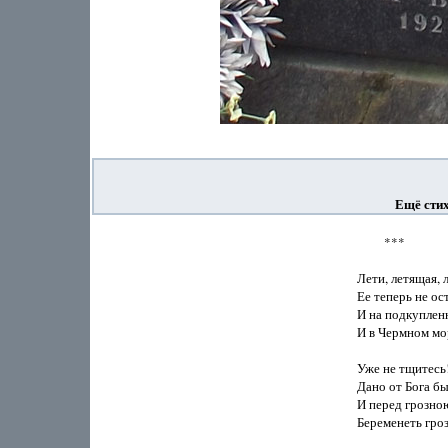
Ещё сти
         ***

Лети, летящая, л
Ее теперь не ос
И на подкупленн
И в Чермном мор
Уже не тщитесь!
Дано от Бога быт
И перед грозною
Беременеть гроз