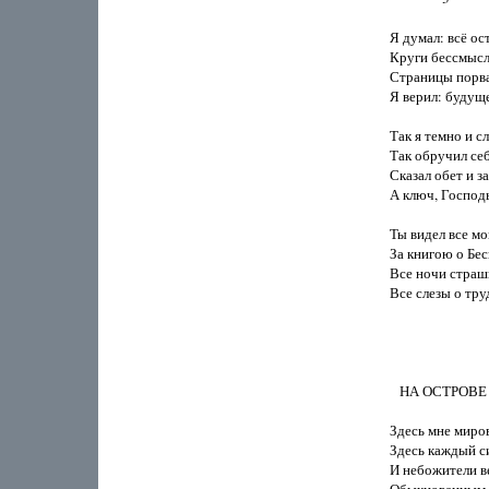
Я думал: всё ос
Круги бессмысл
Страницы порва
Я верил: будущег
Так я темно и сл
Так обручил себ
Сказал обет и за
А ключ, Господь
Ты видел все мои
За книгою о Бес
Все ночи страшн
Все слезы о тру
   НА ОСТРО
Здесь мне миро
Здесь каждый с
И небожители в