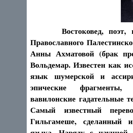
Востоковед, поэт,
Православного Палестинско
Анны Ахматовой (брак про
Вольдемар. Известен как ис
язык шумерской и ассири
эпические фрагменты,
вавилонские гадательные т
Самый известный пере
Гильгамеше, сделанный и
языка. Наряду с научной 