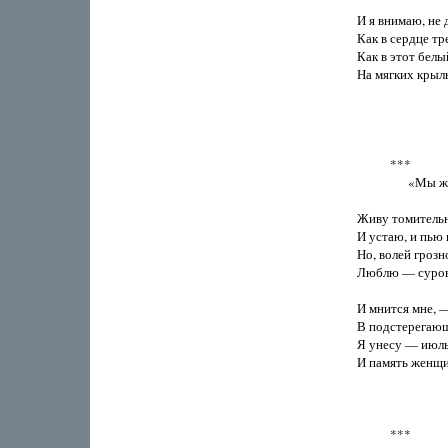
И я внимаю, не 
Как в сердце тре
Как в этот белы
На мягких крыль
           ***

                 
Живу томительно
И устаю, и пью в
Но, волей грозн
Люблю — сурово
И мнится мне, —
В подстерегающ
Я унесу — июль
И память женщи
           ***
