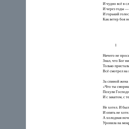
И чудно всё в сл
И через годы —
И горький голос 
Как ветер боя но
              1

Ничего не просил
Знал, что Бог ни
Только присталь
Всё смотрел на 
За спиной жена 
«Что ты смориш
Похули Господн
И с закатом, с т
Не хотел. И был
И опять не хотел
А холодная ноч
Уронила на мокр