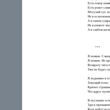
Есть говор памят
Есть рокот слав
Могучий гул: но
Не в ослепленьи
А в синем сумрак
Не в клекоте зна
А в слабом шеле
          ***

Я помню. Слыши
Я помню. Не про
Возврату тягост
Уже не будет се
Я подымаю в те
Зовущий голос. 
Кричат страшнее,
Что вдруг пугаю
В пустынях есть
Здесь призывают
Куда пойду из т