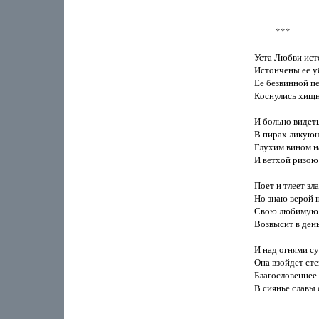
          ***

Уста Любви ист
Истончены ее уб
Ее безвинной пе
Коснулись хищн
И больно видеть,
В пирах ликующе
Глухим вином н
И ветхой ризою 
Поет и тлеет зла
Но знаю верой 
Свою любимую 
Возвысит в ден
И над огнями су
Она взойдет сте
Благословеннее 
В сиянье славы 