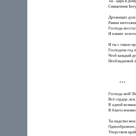
Ты - царь в дому
Священник Богу 
Дрожащих душ б
Равны ничтожны
Господь восстал
И плавит золото 
И ты с такою пр
Господень год п
Чтоб каждый де
Необладаемой л
            ***

Господь мой! Ви
Всё сердце, вся
В одной возвыш
В благословляющ
Ты наделил мои 
Однообразною д
Упорством крайн