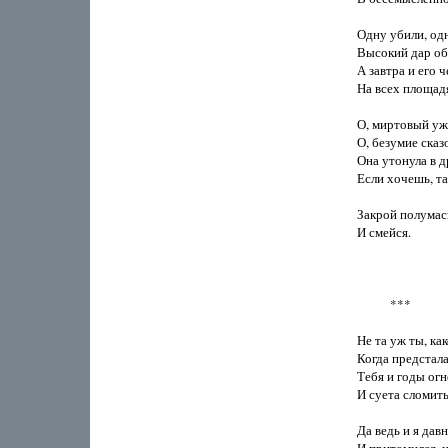
Одну убили, одна
Высокий дар обе
А завтра и его ч
На всех площадя
О, миртовый ужа
О, безумие сказ
Она утонула в др
Если хочешь, та
Закрой полумаск
И смейся.

           ***

Не та уж ты, как
Когда предстала
Тебя и годы огне
И суета сломить 
Да ведь и я давн