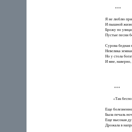
           ***

Я не люблю при
И пышной жизни
Брожу по улицам
Пустые песни б
Сурова бедная п
Невелика земная
Но у стола бога
И мне, наверно, 
          ***

         «Так бе
Еще болезненно
Была печаль ноч
Еще высокая ду
Дрожала в напр