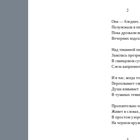
		2

Она — бледнее, 
Полулежала в пе
Пока дрожали ве
Вечерних вздохо
Над тишиной пе
Зажглась презри
В свинцовом су
Слеза капризног
И в час, когда то
Переплывает см
Душа взмывает и
В туманах темн
Пронзительно по
Живет в словах, 
В простом узоре
На черном круже
		3
