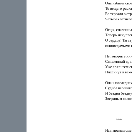
Она избыла свой
То вещего раска
Ее терзали в ст
Четырехлетнего 
Отцы, спаленные 
Теперь искуплен
О сердце! Ты ст
исповедимыми пу
Не говорите ни о
Священный враг 
Уже архангельс
Низринут в веко
Она к последнем
Судьба вершится
И бездна бездну 
Звериным голосо
            ***

Над мраком сме