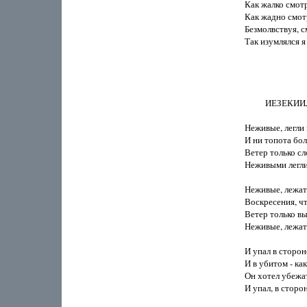
Как жалко смотр
Как жадно смотри
Безмолвствуя, с
Так изумлялся я 
          ИЕЗЕКИ
Неживые, легли в
И ни топота бол
Ветер только сл
Неживыми легли 
Неживые, лежат 
Воскресения, что
Ветер только вы
Неживые, лежат 
И упал в стороне
И в убитом - как
Он хотел убежать
И упал, в сторон