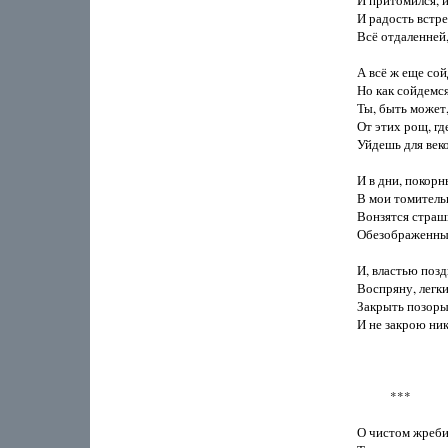
И притомился, и 
И радость встреч
Всё отдаленней,
А всё ж еще сойд
Но как сойдемся
Ты, быть может,
От этих рощ, гд
Уйдешь для веко
И в дни, покорн
В мои томитель
Вонзятся страшн
Обезображенные
И, властью позд
Воспряну, легки
Закрыть позоры 
И не закрою нико
           ***

О чистом жребии