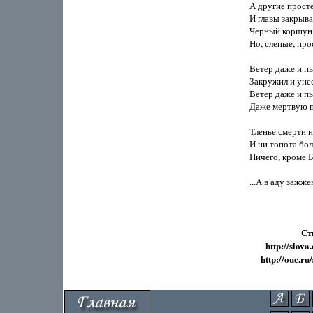
А другие просте
И главы закрывал
Черный коршун 
Но, слепые, про
Ветер даже и пы
Закружил и унес 
Ветер даже и пыл
Даже мертвую пы
Тленье смерти н
И ни топота боль
Ничего, кроме Б
...А в аду зажже
Ст
http://slova
http://ouc.ru