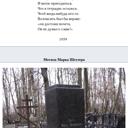
И могло пригодиться,

Что в тетрадях осталось.

Чтоб когда-нибудь кто-то

Возгласить был бы вправе:

«он достоин почета,

Он не думал о славе!»

Могила Марка Шехтера