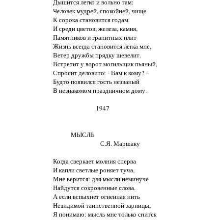
Дышится легко и вольно там:

Человек мудрей, спокойней, чище

К сорока становится годам.

И среди цветов, железа, камня,

Памятников и гранитных плит

Жизнь всегда становится легка мне,

Ветер дружбы прядку шевелит.

Встретит у ворот могильщик пьяный,

Спросит деловито: - Вам к кому? – 

Будто появился гость незваный

В незнакомом праздничном дому.

                             1947

            МЫСЛЬ

                                С.Я. Маршаку

Когда сверкает молния сперва

И капли светлые роняет туча,

Мне верится: для мысли неминуче

Найдутся сокровенные слова.

А если вспыхнет огненная нить

Невидимой таинственной зарницы,

Я понимаю: мысль мне только снится
