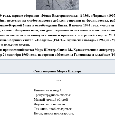
29 года, первые сборники: «Конец Екатеринослава» (1936). «Лирика» (1937
ны, несмотря на слабое здоровье добился отправки на фронт, воевал, раб
овско-Курской битве и освобождении Киева. В начале 1944 года, участвуя
 сильно обморозил ноги, что дало серьезное осложнение и многомесячно
довали поэта всю оставшуюся жизнь и привели к его ранней смерти. М.
ени. Сборники стихов: «Полдень» (1947), «Лирическая погода» (1962) и «У
 и польских поэтов.
произведений поэта: Марк Шехтер. Стихи. М., Художественная литература
 сентября 1963 года, похоронен в Москве на Головинском кладбище (10 
Cтихотворение Марка Шехтера
                             ***

Никому не завидуй,

Требуй трудного счастья,

Мелкой личной обидой

Людям света не засти.

Так живи, чтоб стыдиться 

Не случилось под старость,
