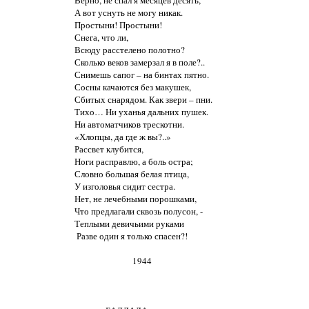
Верно, не спал я месяцев десять,

А вот уснуть не могу никак.

Простыни! Простыни!

Снeга, что ли,

Всюду расстелено полотно?

Сколько веков замерзал я в поле?..

Снимешь сапог – на бинтах пятно.

Сосны качаются без макушек,

Сбитых снарядом. Как звери – пни.

Тихо… Ни уханья дальних пушек.

Ни автоматчиков трескотни.

«Хлопцы, да где ж вы?..»

Рассвет клубится,

Ноги расправлю, а боль остра;

Словно большая белая птица,

У изголовья сидит сестра.

Нет, не лечебными порошками,

Что предлагали сквозь полусон, -

Теплыми девичьими руками

 Разве один я только спасен?!

                            1944
