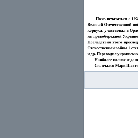
Поэт, печататься с 19
Великой Отечественной вой
корпуса, участвовал в Орл
на правобережной Украине,
Последствия этого пресле
Отечественной войны 1 степ
и др. Переводил украинских
Наиболее полное издание 
Скончался Марк Шехтер 24