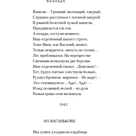
               БАЛЛАДА

Вывели… Грязный, молчащий, хмурый,

Страшно расстаться с поганой шкурой.

В рваной болотной чужой шинели,

Передвигается еле-еле.

А позади, отступя немного,

Наш отделенный шагает строго,

Тоже Иван, иль Василий, может,

Только вглядитесь: ничуть не схожи…

Лес приближался. На перекрестке

Свечками вспыхнули две березки.

Наш отделенный сказал: - Довольно! –

Тот, будто плетью хлестнули больно,

Рухнул бревном, закричал: - Не надо!.. -

Эхо откликнулось: - Ада!.. Ада!.. –

И над полянкой лесной – из дула

Рыжая грива огня мелькнула.

                             1943

            НА ВАГАНЬКОВЕ

Мы гулять уходим на кладбище.
