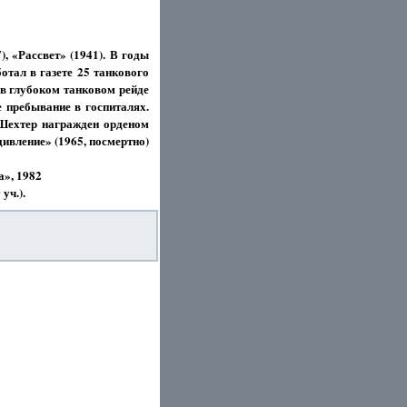
), «Рассвет» (1941). В годы
отал в газете 25 танкового
 в глубоком танковом рейде
е пребывание в госпиталях.
 Шехтер награжден орденом
дивление» (1965, посмертно)
», 1982
уч.).