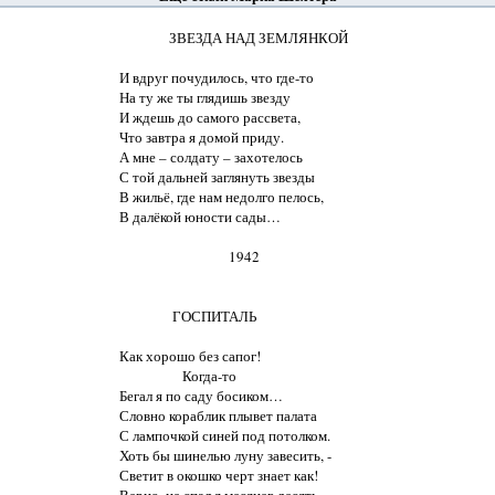
               ЗВЕЗДА НАД ЗЕМЛЯНКОЙ

И вдруг почудилось, что где-то

На ту же ты глядишь звезду

И ждешь до самого рассвета,

Что завтра я домой приду.

А мне – солдату – захотелось

С той дальней заглянуть звезды

В жильё, где нам недолго пелось,

В далёкой юности сады…

                                 1942

                ГОСПИТАЛЬ

Как хорошо без сапог!

                   Когда-то

Бегал я по саду босиком…

Словно кораблик плывет палата

С лампочкой синей под потолком.

Хоть бы шинелью луну завесить, -

Светит в окошко черт знает как!
