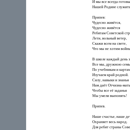
И мы все всегда готовы
Нашей Родине служить!
Припев:

Чудесно живётся,

Чудесно живётся

Ребятам Советской стр
Лети, вольный ветер,

Скажи всем на свете,

Что мы не хотим войны
В школе каждый день з
Все мы, дружною семьё
По учебникам и картам
Изучаем край родной.

Силу, навыки и знанья

Нам даёт Отчизна-мать,
Чтобы все её заданья

Мы умели выпонять!

Припев.

Наше счастье, наше дет
Охраняет весь народ.

Для ребят страны Сове