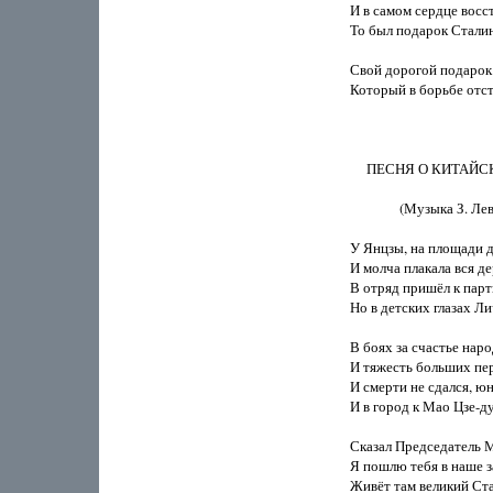
И в самом сердце восст
То был подарок Сталину
Свой дорогой подарок о
Который в борьбе отст
     ПЕСНЯ О КИТАЙ
               (Музыка З. Лев
У Янцзы, на площади д
И молча плакала вся дер
В отряд пришёл к парт
Но в детских глазах Ли
В боях за счастье наро
И тяжесть больших пер
И смерти не сдался, юн
И в город к Мао Цзе-ду
Сказал Председатель Ма
Я пошлю тебя в наше з
Живёт там великий Стал