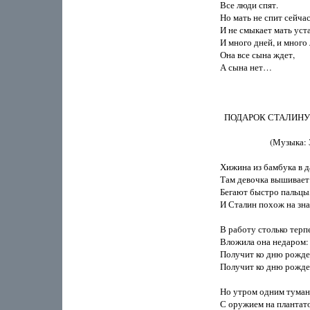
Все люди спят.

Но мать не спит сейчас.
И не смыкает мать устал
И много дней, и много л
Она все сына ждет,

А сына нет…

  ПОДАРОК СТАЛИНУ
                        (Музык
Хижина из бамбука в да
Там девочка вышивает 
Бегают быстро пальцы, 
И Сталин похож на зна
В работу столько терпе
Вложила она недаром: 
Получит ко дню рожден
Получит ко дню рожден
Но утром одним туман
С оружием на плантато