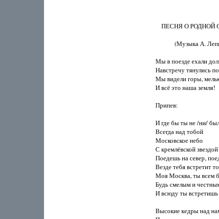
    ПЕСНЯ О РОДНОЙ 
             (Музыка А. Леп
Мы в поезде ехали долго
Навстречу тянулись пол
Мы видели горы, мелька
И всё это наша земля! 

Припев: 

И где бы ты не /ни/ был,
Всегда над тобой 

Московское небо 

С кремлёвской звездой! 
Поедешь на север, поед
Везде тебя встретит то
Моя Москва, ты всем бл
Будь смелым и честным 
И всюду ты встретишь д
Высокие кедры над нами