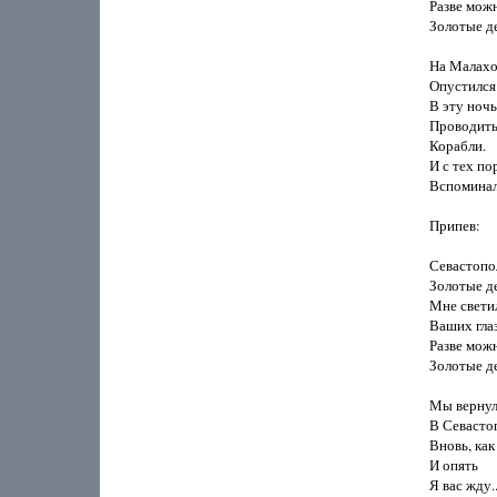
Разве можн
Золотые де
На Малахов
Опустился 
В эту ночь
Проводить
Корабли.

И с тех по
Вспоминал 
Припев:

Севастопол
Золотые де
Мне светил
Ваших глаз
Разве можн
Золотые де
Мы вернул
В Севастоп
Вновь, как
И опять

Я вас жду...