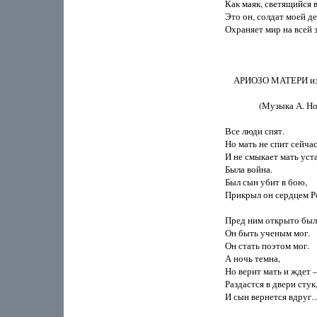
Как маяк, светящийся во
Это он, солдат моей де
Охраняет мир на всей з
    АРИОЗО МАТЕРИ из
                (Музыка А. Н
Все люди спят.

Но мать не спит сейчас.
И не смыкает мать устал
Была война.

Был сын убит в бою,

Прикрыл он сердцем Ро
Пред ним открыто было
Он быть ученым мог.

Он стать поэтом мог.

А ночь темна,

Но верит мать и ждет –
Раздастся в двери стук,
И сын вернется вдруг…