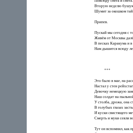
Повсюду снега и снега. 
Вторую неделю бушуют
Шумит за окошком тайга
Припев. 

Пускай мы сегодня с то
Живём от Москвы далёк
В песках Каракума и в 
Нам дышится всюду легк
           ***

Это было в мае, на расс
Настал у стен рейхстага
Девочку немецкую заме
Наш солдат на пыльной
У столба, дрожа, она ст
В голубых глазах засты
И куски свистящего мет
Смерть и муки сеяли во
Тут он вспомнил, как п