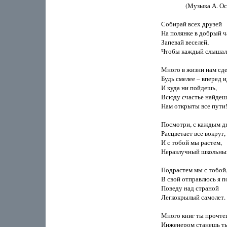
                (Музыка А. 
Собирай всех друзей

На полянке в добрый ча
Запевай веселей,

Чтобы каждый слышал н
Много в жизни нам сдел
Будь смелее – вперед ид
И куда ни пойдешь,

Всюду счастье найдешь,
Нам открыты все пути!
Посмотри, с каждым дн
Расцветает все вокруг,

И с тобой мы растем,

Неразлучный школьный
Подрастем мы с тобой,
В свой отправлюсь я пол
Поведу над страной

Легкокрылый самолет.

Много книг ты прочтеш
Инженером станешь ты