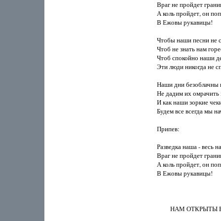
Враг не пройдет границ
А коль пройдет, он попа
В Ежовы рукавицы! 

Чтобы наши песни не см
Чтоб не знать нам горе
Чтоб спокойно наши дет
Эти люди никогда не спя
Наши дни безоблачны и
Не дадим их омрачить в
И как наши зоркие чеки
Будем все всегда мы нач
Припев: 

Разведка наша - весь на
Враг не пройдет границ
А коль пройдет, он попа
В Ежовы рукавицы!

         НАМ ОТКРЫТЫ