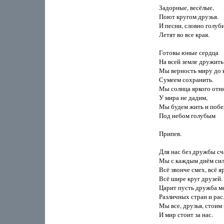
Задорные, весёлые, 

Поют кругом друзья. 

И песни, словно голуби,
Летят во все края. 

Готовы юные сердца 

На всей земле дружить. 
Мы верность миру до к
Сумеем сохранить. 

Мы солнца яркого отнят
У мира не дадим, 

Мы будем жить и побеж
Под небом голубым 

Припев. 

Для нас без дружбы сча
Мы с каждым днём силь
Всё звонче смех, всё яр
Всё шире круг друзей. 

Царит пусть дружба ме
Различных стран и рас. 
Мы все, друзья, стоим з
И мир стоит за нас. 
