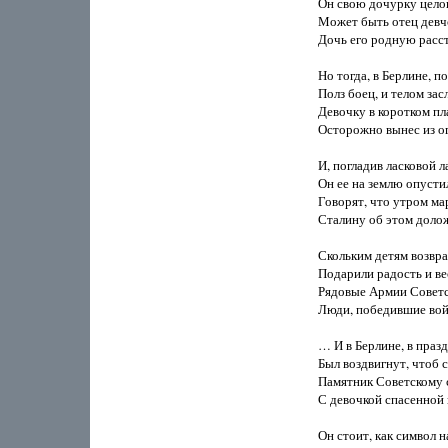
Он свою дочурку целов
Может быть отец девчо
Дочь его родную расстр
Но тогда, в Берлине, п
Полз боец, и телом засл
Девочку в коротком пла
Осторожно вынес из огн
И, погладив ласковой л
Он ее на землю опустил
Говорят, что утром ма
Сталину об этом долож
Скольким детям возврат
Подарили радость и ве
Рядовые Армии Советс
Люди, победившие войн
… И в Берлине, в празд
Был воздвигнут, чтоб ст
Памятник Советскому с
С девочкой спасенной н
Он стоит, как символ н