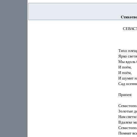
Cтихотво
     СЕВ
              
Тихо плеще
Ярко светит
Мы вдоль б
И поём,

И поём,

И шумит на
Сад осенне
Припев:

Севастопол
Золотые де
Нам светил
Вдалеке ма
Севастопол
Помнят все