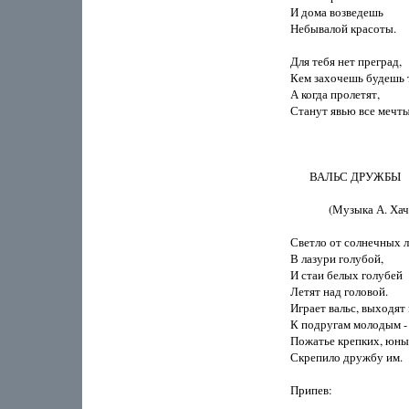
И дома возведешь

Небывалой красоты.

Для тебя нет преград,

Кем захочешь будешь т
А когда пролетят,

Станут явью все мечты.
       ВАЛЬС ДРУЖБЫ

              (Музыка А. Ха
Светло от солнечных лу
В лазури голубой, 

И стаи белых голубей 

Летят над головой. 

Играет вальс, выходят в
К подругам молодым - 
Пожатье крепких, юных
Скрепило дружбу им. 

Припев: 
