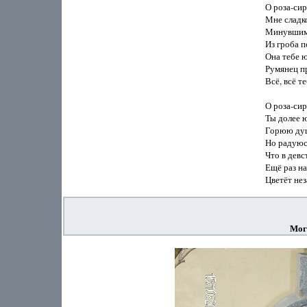
                       О ро
                       Мне с
                       Ми
                       Из гр
                       Она
                       Румя
                       Всё,
                       О ро
                       Ты д
                       Гор
                       Но р
                       Что
                       Ещё р
Мог