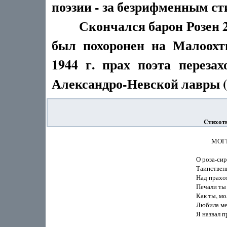
поэзии - за безрифменным ст
Скончался барон Розен 23 
был похоронен на Малоохт
1944 г. прах поэта перез
Александро-Невской лавры (
Cтихотв
                             
                       О ро
                       Таи
                       Над 
                       Печ
                       Как т
                       Люб
                       Я на