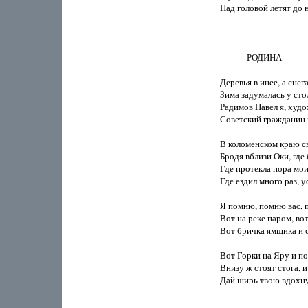
Над головой летят до н
             РОДИНА

Деревья в инее, а снега
Зима задумалась у сто
Радимов Павел я, худож
Советский гражданин и
В коломенском краю св
Бродя вблизи Оки, где 
Где протекла пора мои
Где ездил много раз, у
Я помню, помню вас, п
Вот на реке паром, во
Вот бричка ямщика и с
Вот Горки на Яру и по
Внизу ж стоят стога, и 
Дай ширь твою вдохнут