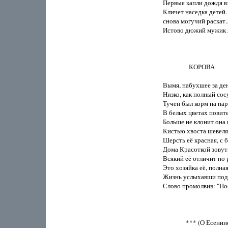
Первые капли дождя вз
Кличет наседка детей. 
снова могучий раскат.
Истово дюжий мужик л
                 КОРОВА

Вымя, набухшее за ден
Низко, как полный сосу
Тучен был корм на пар
В белых цветах повите
Больше не клонит она 
Кистью хвоста шевеля
Шерсть её красная, с б
Дома Красоткой зовут,
Всякий её отличит по 
Это хозяйка её, полная
Жизнь услыхавши под с
Слово промолвив: "Нос
               *** (О Есенине