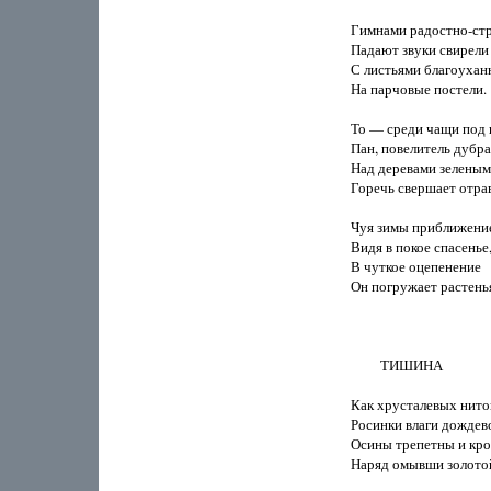
Гимнами радостно-ст
Падают звуки свирели

С листьями благоухан
На парчовые постели.

То — среди чащи под 
Пан, повелитель дубра
Над деревами зеленым
Горечь свершает отрав
Чуя зимы приближение
Видя в покое спасенье,
В чуткое оцепенение

Он погружает растенья.
         ТИШИНА

Как хрусталевых ниток
Росинки влаги дождево
Осины трепетны и крот
Наряд омывши золотой