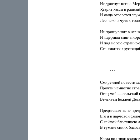
Не дрогнут ветки. Мер
Ударит капля в рдяный 
И чаща отзовется звук
Лес нежно-чуток, голос
Не прошуршит в корня
И ящерицы спят в нора
И под ногою странно-з
Становится хрустящий
          ***

Смиренной повести мо
Прочти немногие стра
Отец мой — сельский и
Веленьем Божией Десн
Представил ныне пред
Его я в парчовой фелон
С каймой блестящею ли
В тумане синих благов
Когда под звон колокол