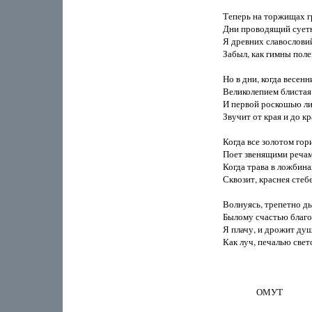
Теперь на торжищах г
Дни проводящий суетн
Я древних славословий
Забыл, как гимны полев
Но в дни, когда весенни
Великолепием блистая

И первой роскошью лис
Звучит от края и до кра
Когда все золотом гори
Поет звенящими речами
Когда трава в ложбина
Сквозит, краснея стеб
Волнуясь, трепетно ды
Былому счастью благо
Я плачу, и дрожит душа
Как луч, печалью свето
                ОМУТ
