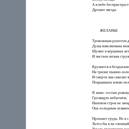
А в небе беспристраст
Дрожит звезда.

         ЖЕЛАНЬЕ

Тревожным ропотом д
Душа взволнована моя.
Шумит в вершинах вет
И листьев легкая струя

Кружится в бездыханн
На тризне пышно-золот
И смерти лик сквозит в
Покрывшем землю пеле
Я знаю: гостью рокову
Грозящую небытием,

Напевом строк не зача
Она холодным лезвием
Пронзает грудь. Но в с
Хотел бы я на тленный
Уныло дремлющих раз