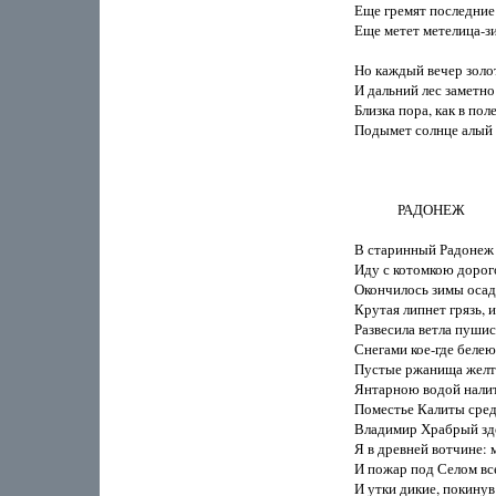
Еще гремят последние 
Еще метет метелица-зи
Но каждый вечер золот
И дальний лес заметно 
Близка пора, как в пол
Подымет солнце алый 
             РАДОНЕЖ

В старинный Радонеж 
Иду с котомкою дорого
Окончилось зимы осадн
Крутая липнет грязь, и
Развесила ветла пушис
Снегами кое-где белею
Пустые ржанища желте
Янтарною водой нали
Поместье Калиты средь
Владимир Храбрый зде
Я в древней вотчине: м
И пожар под Селом все
И утки дикие, покинув 