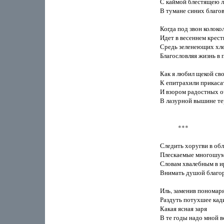
С каймой блестящею ли
В тумане синих благов
Когда под звон колокол
Идет в весеннем крест
Средь зеленеющих хле
Благословляя жизнь в п
Как я любил щекой сво
К епитрахили прикасат
И взором радостных о
В лазурной вышине теря
            ***

Следить хоругви в обла
Плескаемые многошумн
Словам хвалебным в и
Внимать душой благор
Иль, заменив пономаря,
Раздуть потухшее кади
Какая ясная заря

В те годы надо мной в