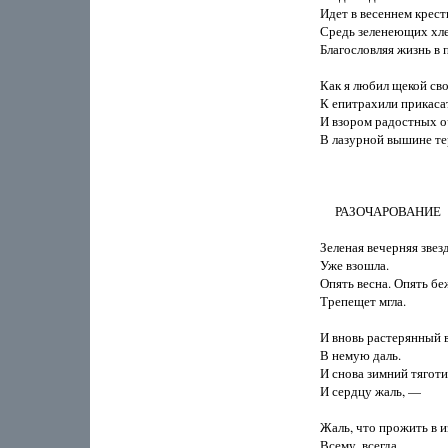
Идет в весеннем крест
Средь зеленеющих хле
Благословляя жизнь в п
Как я любил щекой сво
К епитрахили прикасат
И взором радостных о
В лазурной вышине тер
     РАЗОЧАРОВАНИЕ

Зеленая вечерняя звезд
Уже взошла.

Опять весна. Опять беж
Трепещет мгла.

И вновь растерянный в
В немую даль.

И снова зимний тяготит
И сердцу жаль, —

Жаль, что прожить в и
Всему, всегда.
