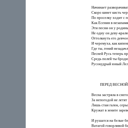
Начинает разворачивать
Скоро кинет кисть чере
По проселку ходит с п
Как Есенин в незапамя
Эти песни он у родины
Не одну он деву-кралю
Оттолкнуть его девчонк
И черемуха, как кипень,
Где ты, гений незадачл
Песней Русь теперь пр
Средь полей ты броди
Русокудрый юный Лель,
          ПЕРЕД ВЕСНОЙ

Весна застряла в снего
За непогодой не летят 
Лишь стаи галок, серы
Кружат в зените зарев
И рушатся на белые бе
Ватагой говорливой без