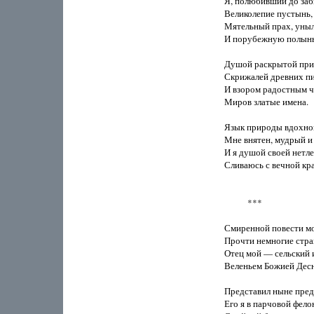
Я, полюбивший до забв
Великолепие пустынь,

Мятельный прах, уныл
И порубежную полынь
Душой раскрытой при
Скрижалей древних пи
И взором радостным ч
Миров златые имена.

Язык природы вдохно
Мне внятен, мудрый и 
И я душой своей нетле
Сливаюсь с вечной кра
           ***

Смиренной повести мо
Прочти немногие стра
Отец мой — сельский и
Веленьем Божией Десн
Представил ныне пред
Его я в парчовой фелон