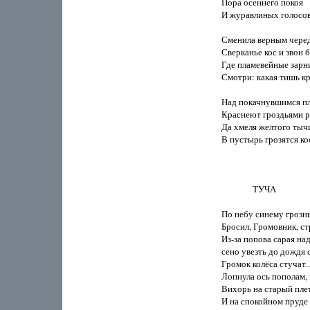
Пора осеннего покоя

И журавлиных голосов
Сменила верным черед
Сверканье кос и звон 
Где пламевейные зарн
Смотри: какая тишь кр
Над покачнувшимся пл
Краснеют гроздьями р
Да хмеля желтого тыч
В пустырь грозятся кос
               ТУЧА

По небу синему грозны
Бросил, Громовник, стр
Из-за попова сарая над
сено увезть до дождя 
Громок колёса стучат..
Лопнула ось пополам, 
Вихорь на старый плет
И на спокойном пруде