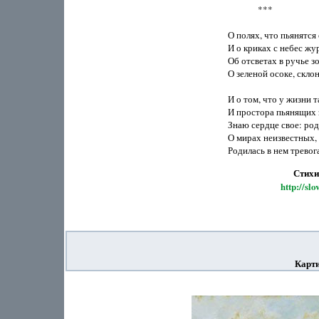
              ***

О полях, что пьянятся 
И о криках с небес жур
Об отсветах в ручье зо
О зеленой осоке, склон
И о том, что у жизни т
И простора пьянящих з
Знаю сердце свое: роди
О мирах неизвестных, 
Стихи Па
http://sl
Карт