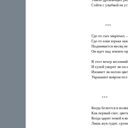
Сойти с улыбкой на уст
                ***

Где-то сыч закричал, 
Где-то алая зорька заж
Поднимается месяц не
Он идет над землею пр
В этот вечер весенний 
И хулой укорит ли он 
Изомнет ли ногою цвет
Украшают ковром пол 
            ***

Когда белеется в полях 
Как первый снег, цветы
Когда царит покой в ко
Лишь жук гудит, срони