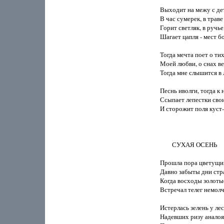
Выходит на межу с дет
В час сумерек, в траве
Горит светляк, в ручье,
Шагает цапля - мест бо
Тогда мечта поет о тих
Моей любви, о снах веч
Тогда мне слышится в 
Песнь иволги, тогда к н
Ссыпает лепестки свои
И сторожит поля куст-
        СУХАЯ ОСЕНЬ

Прошла пора цветущих
Давно забыты дни стра
Когда восходы золотые
Встречал телег немолч
Истерлась зелень у лесо
Надевших ризу аналоя.