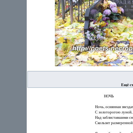
Ещё с
          НОЧЬ

Ночь, осиянная звездам
С золоторогою луной,

Над заблиставшими сн
Скользит размеренной 