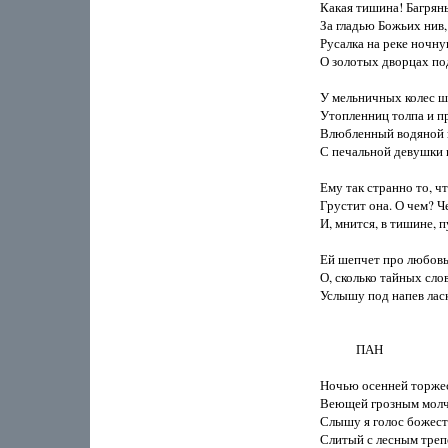
Какая тишина! Багряны
За гладью Божьих нив, 
Русалка на реке ночну
О золотых дворцах по
У мельничных колес ш
Утопленниц толпа и пр
Влюбленный водяной из
С печальной девушки 
Ему так странно то, чт
Грустит она. О чем? Ч
И, мнится, в тишине, п
Ей шепчет про любовь,
О, сколько тайных сло
Услышу под напев лас
            ПАН

Ночью осенней торжес
Веющей грозным молча
Слышу я голос божест
Слитый с лесным трепе