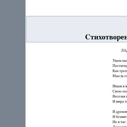
Cтихотворе
          Л
Умом пыт
Постигну
Как треп
Мысль го
Иным я к
Свою пок
Веселья 
И мира т
И дремлю
И безмят
Но в час 