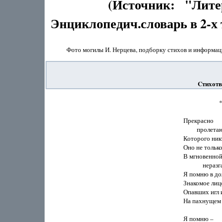
(Источник: "Литерату
Энциклопедич.словарь в 2-х 
Фото могилы И. Нерцева, подборку стихов и информа
Cтихотв
                       
Прекрасно

         пролет
Которого никт
Оно не только
В мгновенной 
             нер
Я помню в до
Знакомое лицо
Опавших игл и
На пахнущем 
Я помню – 
