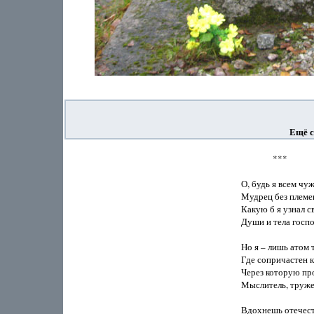
Ещё с
                              
               *** 

О, будь я всем чужой, один – 
Мудрец без племени и роду, 
Какую б я узнал свободу,
Души и тела господин!

Но я – лишь атом той земли,
Где сопричастен каждой боли,
Через которую прошли
Мыслитель, труженик и воин.

Вдохнешь отечества дымок –
И сразу станет не до шуток. 
И в каждой радости я чуток,
И в счастье – полон я тревог.




           ***

Дни – как погода, на нуле,
Но голоса поют,
О том, что где-то на Земле
Тебя не предают.

И ты над безднами уже
Проходишь, невредим, -
Одной-единственной душе
Как жизнь, необходим.

 


           ***

Кто скажет,
            разве мы повинны,
Что мы – лишь только половины
Разломленного существа
Из жаждущего вещества?

И каждый терпит против воли
Проникновенье острой боли,
Пока излома не найдёт,
С которым точно совпадёт.

Так узнаём добро и зло мы,
Пытаясь совместить изломы,
В едином целом слиться вновь…
Смерть – если только не любовь.




           ***

Если скажут, что мне суждено умереть, -

Ничего я не стану загадывать впредь.

Только ветром хочу по России промчаться:
В городах, в деревнях – все мои домочадцы.
Греться в ясности лиц
От лесов до столиц
И под каждой скворешней 
Земли моей грешной.

Если скажут, что мне умереть суждено, -
На прощанье оставлю желанье одно:

Чтобы та, без которой мне солнце не мило,
Не узнав ничего, вдруг меня позабыла,
Не вплелись бы седы
Волоски от беды,
Не пролились бы ночи в открытые очи…




           ***

Туманно около колонн и колоколен,
Синеет воздух: то ль влюблен, а то ли болен,

И растворяются стволы, как невидимки,
Среди струенья полумглы и полудымки.

Перетекающий сквозь нас и через город,
Шуршит хрусталь неясных фраз о том, что скоро…

Полуидешь, полуплывешь, полувитаешь,
По капле душу отдаешь, на лицах таешь,

И ожиданье высоко, и небо низко,
И скрыта в толще облаков чеканность диска.




         ***

Сосны и тополя,
Круглая мать-Земля,
Вечным трудом крестьянским
Вытканные поля.

За белизной берёз
Ели темны до слёз,
Лес, обступая душу,
Ластится, словно пёс.

Властно пригнув траву,
Ветер запел: живу-у!
Веется одуванчик
Блёстками в синеву.

Хлеба и молока
Сытость — кругла, легка.
Тают в глазах любимой
Пенные облака.




          ***

Подхватила и понесла
Предвокзальная суета —
Неоконченные дела,
Неоплаченные счета…

Жизнь уходит в прощальный жест,
Сумрак сердце твоё берёт.
Есть же счастье, когда отъезд
Обозначен за год вперёд

И не надо тех нитей рвать,
Что врезаются в плоть и в кровь.
И делить пополам любовь —
Это хуже, чем убивать.


 

     ДВУХТЫСЯЧНЫМ ГОДАМ

О, двухтысячные, о чем вы?
В ореоле своих нулей
Не таите ли мрак огромный
Опустевших навек полей?

Двудесятые, по сто в каждом,
Как начнете вы новый круг?
Чем ответите острым жаждам
Новых глоток, и душ, и рук?

Воцарится ли райский сервис,
Или дрогнет земная ось?..
Двадцать первый, о, двадцать первый!
Всё безумнее вкривь и вкось.




           ***

Век раскололся пополам.
Остановившееся время
Легло на плечи, словно бремя,
Вошедшим в землю куполам.

Земля разъята на куски,
И всё следят глаза чужие
Смертоусобицы России
Через поляны и пески.

И кажется – уже не встать.
Но в душах тайно битва длится,
И на неведомые лица
Восходит воли благодать.

Когда страну покинет Бог,
Молва в ответ творит титанов,
Чтоб чьё-то сердце неустанно
Будил набат:  и   я   б ы   м о г!

 


           ***

Как нас бешено время мчит,
Как немного проходит дней
От затона, где детство спит
До застывших навек камней.

Ты был с вечностью целой слит,
Вдохновенен, могуч, влюблён…
О, глядящие между плит
Светлым шумом –
                берёза, клён!

Словно не жил, срывая цепи,
Не оставил земных следов.
Только светится звёздный пепел
В неподвижных глазах прудов.




           ***

В трудах стирается алмаз,
Любовь горит, сгорает,
Ветшает шёлк блиставших фраз, 
Но пыль – не умирает.

О, если б все века могли б
Подать из праха голос!
Пыльца средневековых лип,
Сожженный солнцем колос,

Пылавших писем горький пепл
И пепел метеоров – 
Вошли и в кровь, и в плоть, и в хлеб,
Невидимы для взоров.

Слой пыли на твоём столе, 
Самум на перекрестке
Вмещают всё, что на Земле
Вступало на подмостки.

И, зачерпнув рукою горсть
Дорожной честной пыли,
Услышишь,
         жизни краткий гость,
Шуршащее:  м ы   б ы л и! 
 



           ***

Душа горит любовью
Во здравие своё,
А сердце – платит кровью
За прихоти её.

Душа катит, не каясь,
С ухмылкой седока,
А сердце, задыхаясь,
О воздух рвёт бока.

Душе блаженство – вор ли,
Злодей ли искусил,
А сердце рвётся в горле,
Отдав остаток сил.

В бездонном небе тая, 
Лишь памятью дыша,
На землю,
              отлетая,
Хоть посмотри, душа!




           ***

Заоблачье, Заблочье, Заболотье,
Стихия Заболоцкого стиха…
И снова разрываем воздух в клочья,
И нить не рвётся, хоть судьба лиха.

И кто-то по-мужицки прям и краток, 
И кто-то по-мальчишески высок,
И кто-то новый вносит отпечаток,
И кто-то подставляет свой висок.

И надо всем – исконная основа,
И, как Твардовский, понимаем твердь, 
Как Заболоцкий, пьём шеломом «Слово»,
И, как Марина, попираем смерть!




           ***

На кладбище воздух целебный
Течёт сквозь деревья рекой,
И листья лепечут молебны,
Ушедшим даруя покой.

Когда обстановка арканит
К немилым трудам и глазам –
Приди сюда в гости. Всё канет,
На раны прольется бальзам.

Под каменным градом мерзавства
Примчишься, минуя дома,
И образы зримого завтра
Вернут тебе ясность ума,

И Время, в бессмертном протесте,
Вернёт тебе голос и жест,
И будешь в служении чести
Незыблем, как каменный крест. 





         БУДУЩЕМУ...

Мы что-то тут настряпаем, 
Ты что-то там прочтёшь…
Дай дружественной лапою
Почуять сердца дрожь!

О, наш читатель будущий,
(В надежде, что ты есть),
Подай смотавшим удочки
Из будущего весть!

Не нам, при нашем бремени,
Вершить к тебе пробег –
Включи машину времени,
Всесильный человек!

Уже, как видишь, в космосе
Оставили следы…
Но, сквозь бессмертье косности –
Оконцем из слюды,

Намёком, знаком, шёпотом,
На час, на полчаса,
Ты, для обмена опытом
Предстань на полчаса!

 


            ВОЗВРАЩЕНИЕ 

Тропинка поднималась темным лесом, 
Под плотным, хвойным, дышащим навесом. 
Идущие смотрели с интересом 
И взвешивали взглядом тот навес. 
Темнело. Завершалось воскресенье. 
Шла осень... Это все-таки спасенье - 
Сбежать от городского мельтешенья 
На пару дней в глухой далекий лес. 

Две-три версты до станции осталось. 
Глубокая и сладкая усталость 
Так позабыто в нас переливалась, 
Прося о сокращении пути! 
Прищурившись, заметил наш вожатый, 
Что возле той сосны щеголеватой, 
Янтаринками длинными богатой, 
Могли б свернуть и напрямик дойти. 

Как водится, мы времени не знали, 
Когда приходит поезд. Лишь гадали, 
А в сапогах дремать в дощатом зале - 
Не улыбалось... Хором: 'Напрямик!'- 
Вскричали все. 'Конечно, целиною!' 
Сошли с тропы. Вожак, подобно Ною, 
Уверен был. Тропинка за спиною 
Вильнула и исчезла в тот же миг. 

Деревья словно сдвинулись. От их ли 
Молчанья как-то сразу мы притихли? 
От шороха ль сухих иголок, рыхло 
Прикрывших тьму невидимой земли? 
Пошли подъемы, спуски, перепады, 
Кривым был путь прямой! Молчим - не рады. 
Какое-то подобие преграды 
Обзор перечеркнуло нам вдали. 

Мы подошли. Уложенные ровно, 
Лесной просвет загородили бревна, 
Вернее - тени бревен. Кто-то, словно 
"Завороженный, тронул каблуком - 
И оболочка сразу проломилась, 
Как скорлупа. Внутри уже не гнилость, 
А пустота была.   Как   будто   снилось : 
 Отборный  лес, истлевший целиком! 

От черноты, в массив готовой слиться, - 
К вожатому мы обратили лица. 
'Да...- он сказал,- могли бы с курса сбиться: 
Мне часто лесниковские жильцы 
Пророчили: 'Узнаешь каждым нервом - 
Там кто-то взял участок, в сорок первом, 
Под крышу б до зимы довел, наверно... 
Но даже не успел начать венцы...' 

Простой ответ. Войны знакомый почерк 
И в сей глуши оставил жирный прочерк, 
И эту глушь статистика проскочит, 
Не присчитав к народу никого. 
Лес, мастерской рукою покоренный, 
Лес вынянченный, ровный, окоренный, 
Когда-то свежей стружкой озаренный - 
Ждал столько, сколько мог. И нет его. 

И помню, вот что показалось странным: 
Зеленый мир - всегда, по свежим ранам. 
Крапивным или ягодным бурьяном 
Готовый зарастить любой просвет- 
Не тронул место будущего дома, 
Не просигналил войску травяному, 
Как будто слышал звук шагов знакомых, 
Мол, стало б веселей с тобой, сосед... 

Забытые лесины! Не давите 
На сердце! Где ж остался тот строитель, 
Теперь уже совсем нездешний житель, 
Успел ли он хоть вспомнить-то о вас? 
Успел ли, хоть в последнее мгновенье, 
Сквозь жаркую завесу отчужденья 
Увидеть завершенное строенье 
И за окном - зарницы детских глаз? 

...По нам ударил залп видений всяких: 
Не бревна - плот в жестокой той атаке, 
Среди реки исчезнувший во мраке 
За первой вспышкой встречного огня. 
Не лес, что окорен был для работы,- 
Вязанки шестиствольных минометов 
Искали затаившуюся роту, 
От страха и от ярости звеня. 

...И снова предзакатным лесом темным 
Торопимся. Молчим о том огромном, 
Что, встретившись с маршрутом нашим скромным, 
Оставило на нем свою печать. 
Деревья - как зенитные орудья, 
И нас уже не радует безлюдье, 
И хочется, вдохнувши полной грудью. 
Кому-то громко 'Здравствуйте!' кричать. 

В воображенье стыли перекрестки, 
Асфальта гладь взломал кустарник жесткий, 
Трава в подъезды лезла. По известке 
Шли трещины - то вкривь, то прямиком. 
Подземным глянцевитым переходом 
Переползали змеи и у входа 
На солнышке лежали. Дом, где мода 
Блистала, - зарастал зеленым мхом. 

Вот гастроном и с ним театр в обнимку - 
Хотя бы человека-невидимку 
Услышать! Хоть бензиновую дымку 
Прибавить к этой ясности сквозной! 
Витрину занавесила плющина, 
Через афишу вылезла хвощина... 
Я огляделся: что за чертовщина 
Творится этим вечером со мной? 

Лес расступался. Перед нашим взором, 
Приветственно взмахнув нам семафором, 
Мир станции открылся. 'Полный кворум! 
Вскричал вожатый.- Мы здесь не одни!' 
Из зала ожидания туристы 
Вдруг высыпали. Если и не триста, 
Так тридцать - точно. Верещал транзистор 
И нас не злил. И тут зажглись огни. 

Про