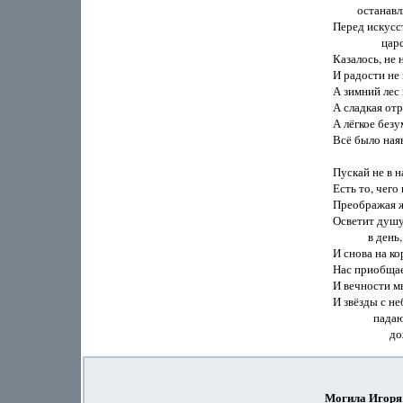
         остана
Перед искусст
                 
Казалось, не 
И радости не 
А зимний лес 
А сладкая отр
А лёгкое без
Всё было наяв
Пускай не в н
Есть то, чего
Преображая ж
Осветит душу
             в де
И снова на ко
Нас приобщае
И вечности м
И звёзды с неб
               падаю
Могила Игоря