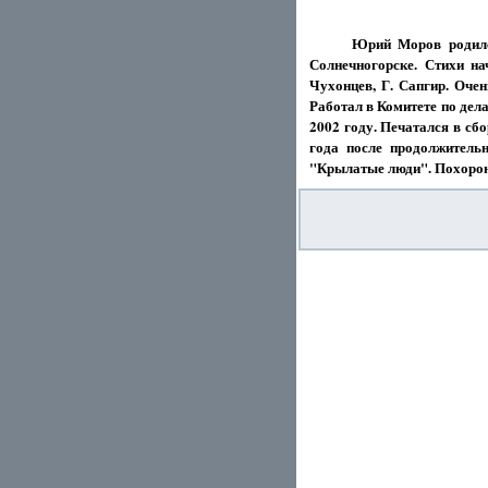
Юрий Моров родилс
Солнечногорске. Стихи н
Чухонцев, Г. Сапгир. Оче
Работал в Комитете по дел
2002 году. Печатался в сб
года после продолжитель
"Крылатые люди". Похорон