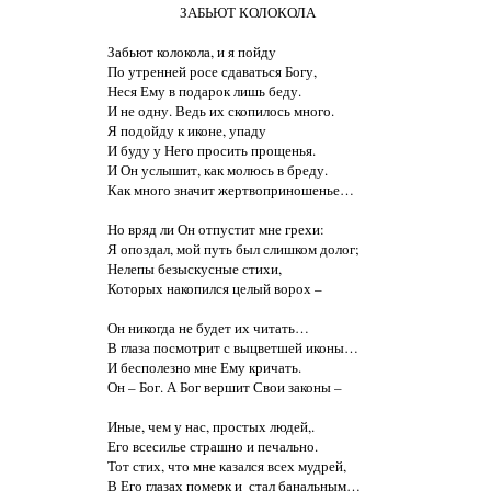
                      ЗАБЬЮТ КОЛОКОЛА 

Забьют колокола, и я пойду                

По утренней росе сдаваться Богу,

Неся Ему в подарок лишь беду.

И не одну. Ведь их скопилось много.

Я подойду к иконе, упаду

И буду у Него просить прощенья.

И Он услышит, как молюсь в бреду.

Как много значит жертвоприношенье…

Но вряд ли Он отпустит мне грехи:

Я опоздал, мой путь был слишком долог;

Нелепы безыскусные стихи,

Которых накопился целый ворох –

Он никогда не будет их читать…

В глаза посмотрит с выцветшей иконы…

И бесполезно мне Ему кричать.

Он – Бог. А Бог вершит Свои законы –

Иные, чем у нас, простых людей,.

Его всесилье страшно и печально.

Тот стих, что мне казался всех мудрей,

В Его глазах померк и  стал банальным…
