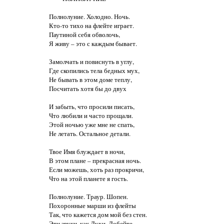
Полнолуние. Холодно. Ночь.

Кто-то тихо на флейте играет.

Паутиной себя обволочь,

Я живу – это с каждым бывает.

Замолчать и повиснуть в углу,

Где скопились тела бедных мух,

Не бывать в этом доме теплу,

Посчитать хотя бы до двух

И забыть, что просили писать,

Что любили и часто прощали.

Этой ночью уже мне не спать,

Не летать. Остальное детали.

Твое Имя блуждает в ночи,

В этом плане – прекрасная ночь.

Если можешь, хоть раз прокричи,

Что на этой планете я гость.

Полнолуние. Траур. Шопен.

Похоронные марши из флейты

Так, что кажется дом мой без стен.

Эти звуки, как Духи. Добейте
