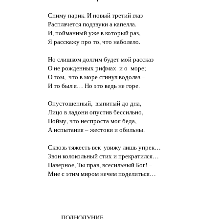
Сниму парик. И новый третий глаз

Расплачется подзвуки а капелла.

И, пойманный уже в который раз,

Я расскажу про то, что наболело.

Но слишком долгим будет мой рассказ

О не рожденных рифмах  и о  море;

О том,  что в море сгинул водолаз –

И то был я… Но это ведь не горе.

Опустошенный,  выпитый до дна,

Лицо в ладони опустив бессильно,

Пойму, что неспроста моя беда,

А испытания – жестоки и обильны.

Сквозь тяжесть век  увижу лишь упрек…

Звон колокольный стих и прекратился…

Наверное, Ты прав, всесильный Бог! –

Мне с этим миром нечем поделиться…

         ПОЛНОЛУНИЕ
