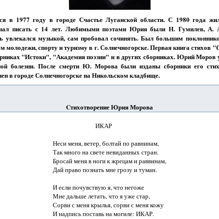
я в 1977 году в городе Счастье Луганской области. С 1980 года жи
ачал писать с 14 лет. Любимыми поэтами Юрия были Н. Гумилев, А. А
нь увлекался музыкой, сам пробовал сочинять. Был большим поклоннико
ам молодежи, спорту и туризму в г. Солнечногорске. Первая книга стихов
орниках "Истоки", "Академия поэзии" и в других сборниках. Юрий Моров 
ной болезни. После смерти Ю. Морова были изданы сборники его сти
ен в городе Солнечногорске на Никольском кладбище.
Cтихотворение Юрия Морова
                             ИКАР

Неси меня, ветер, болтай по равнинам,

Так много на свете невиданных стран.

Бросай меня в ноги к жрецам и раввинам,

Дай право познать мне грозу и туман.

И если почувствую я, что негоже

Мне дальше летать, что я уже стар,

Сорви с меня крылья, сорви с меня кожу
