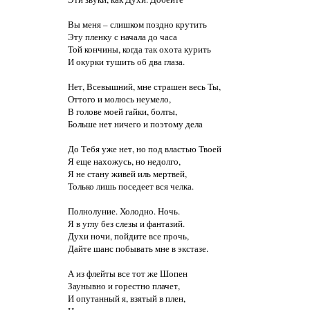
Вы меня – слишком поздно крутить

Эту пленку с начала до часа

Той кончины, когда так охота курить

И окурки тушить об два глаза.

Нет, Всевышний, мне страшен весь Ты,

Оттого и молюсь неумело,

В голове моей гайки, болты,

Больше нет ничего и поэтому дела

До Тебя уже нет, но под властью Твоей

Я еще нахожусь, но недолго,

Я не стану живей иль мертвей,

Только лишь поседеет вся челка.

Полнолуние. Холодно. Ночь.

Я в углу без слезы и фантазий.

Духи ночи, пойдите все прочь,

Дайте шанс побывать мне в экстазе.

А из флейты все тот же Шопен

Заунывно и горестно плачет,

И опутанный я, взятый в плен,
