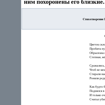
ним похоронены его близкие
Cтихотворение
               
Цветок скло
Пробита пул
Обрызгана 
Степная, жё
Сражались, 
Чтоб не меш
Стирали нас
Роняли редк
Как будто 
Поднялся в 
И только о