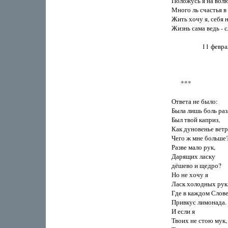
Положусь я на волю
Много ль счастья в 
Жить хочу я, себя не
Жизнь сама ведь - с
                    11 фев
      ***

Ответа не было:

Была лишь боль разл
Был твой каприз,

Как дуновенье ветра
Чего ж мне больше?
Разве мало рук, 

Дарящих ласку

дёшево и щедро?

Но не хочу я

Ласк холодных рук, 
Где в каждом Слове
Привкус лимонада. 

И если я

Твоих не стою мук, 