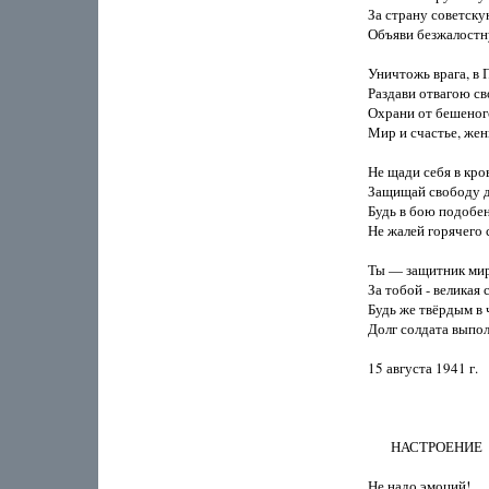
За страну советску
Объяви безжалостну
Уничтожь врага, в П
Раздави отвагою сво
Охрани от бешеного
Мир и счастье, жен
Не щади себя в кров
Защищай свободу до
Будь в бою подобен 
Не жалей горячего с
Ты — защитник мира
За тобой - великая с
Будь же твёрдым в ч
Долг солдата выпол
15 августа 1941 г.

       НАСТРОЕНИЕ

Не надо эмоций!
