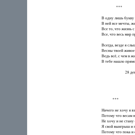
                ***

В одну лишь букву 
В ней все мечты, же
Все то, что жизнь с 
Все, что весь мир п
Всегда, везде я слы
Весны твоей живое 
Ведь всё, с чем в жи
В тебе нашло прямо
                          2
            ***

Ничего не хочу я вз
Потому что весам не
Не хочу и не стану 
Я свой выигрыш и п
Потому что пока и с