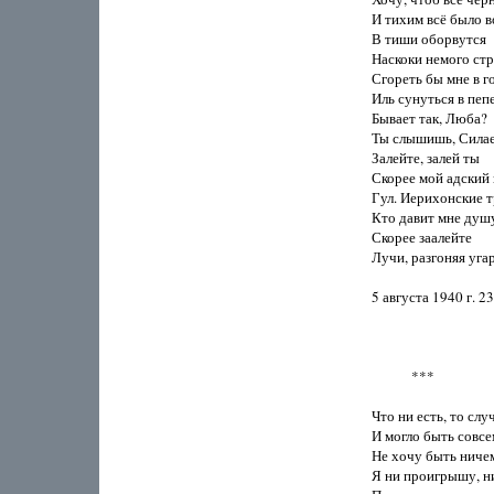
И тихим всё было во
В тиши оборвутся

Наскоки немого стра
Сгореть бы мне в го
Иль сунуться в пепел
Бывает так, Люба?

Ты слышишь, Силае
Залейте, залей ты

Скорее мой адский 
Гул. Иерихонские т
Кто давит мне душу
Скорее заалейте

Лучи, разгоняя угар!
5 августа 1940 г. 2
            ***

Что ни есть, то случ
И могло быть совсем
Не хочу быть ничем
Я ни проигрышу, ни 