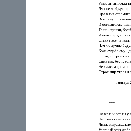
Разве ль мы когда-ни
Лучше ль будут вре
Пролетит стремител
Все чему-то выучатс
И оставят, как и мы,
Танки, пушки, бомб
И опять придет такое
Станут все печалитьс
Чем же лучше будущ
Коль судьба ему - д
Знать, не время в че
Сами мы, бесчувств
Не жалеем времени з
Строя мир угроз и 
                   1 января
            ***

Полсотни лет ты у м
Но только кто, скажи
Лишь в музыкальном
Ударный звук любов