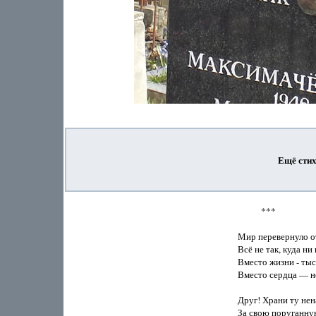
Ещё сти
           ***

Мир перевернуло от
Всё не так, куда ни 
Вместо жизни - тыс
Вместо сердца — не
Друг! Храни ту нен
За свою поруганную 