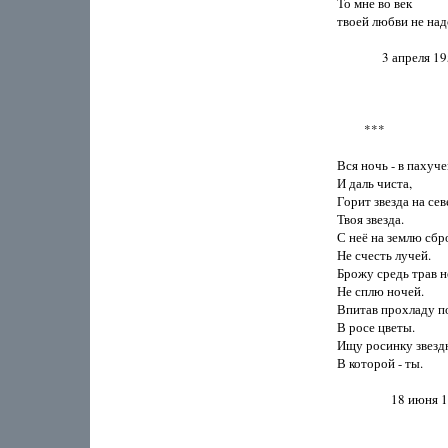
То мне во век

твоей любви не надо
               3 апреля 19
         ***

Вся ночь - в пахуче
И даль чиста,

Горит звезда на севе
Твоя звезда.

С неё на землю сбр
Не счесть лучей.

Брожу средь трав н
Не сплю ночей.

Впитав прохладу п
В росе цветы.

Ищу росинку звездн
В которой - ты.

                  18 июня 