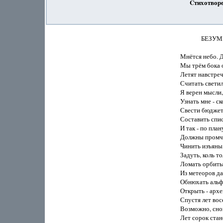
Cтихотвор
              
Мнётся небо. Д
Мы трём бока о
Летят навстречу
Считать светила
Я верен мысли,
Узнать мне - ск
Свести бюджеты
Составить спис
И так - по пла
Должны промчат
Чинить изъяны, 
Задуть, коль то
Ломать орбиты,
Из метеоров дав
Обнюхать альфы
Открыть - архей
Спустя лет восе
Возможно, снов
Лет сорок стан