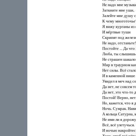
Не надо мне музыки
Заткните мне уши,

Залейте мне душу см
К чему многоточье?
Я вижу курганы из 
И мёртвые туши

Скрипят под железн
Не надо, отстаньте!

Постойте ... Да что
Люба, ты слышишь?
Не страшен шакалов 
Мир в траурном кант
Нет силы. Всё стало
И в каменной нише

Увидел я меч над со
Да нет, не совсем то
Да нет, это что-то д
Постой! Верно, нет 
Но, кажется, что я д
Ночь. Сумрак. Нави
А кольца Сатурна, к
Не ими ли я дорожу
Всё, всё улетучься.

И ночью накройтесь
Хочу, чтоб всё чёр