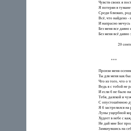
Чувств своих я пости
Я потерян в тумане
Среди близких, род
Всё, что найдено - н
И напрасно мечусь я
Без меня все давно и
Без меня всё давно 
                      20 с
              ***

Пронзи меня осенним
Ты для меня как быль
Что из того, что о т
Ведь я с тобой не р
И если б не было на 
Тебя, далекой и чуж
С опустошённою ду
Я б застрелился на р
Луны ущербной кор
Худеет в небе с каж
Не дай мне Бог прож
Замкнувшись на себ