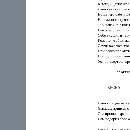
К чему? Давно люб
Давно утихли прежн
Но ничего себе я не 
Ни пылкость чувств
Они навечно с памят
Навек моей осталис
Себе внушил я - с н
Коль нет любви, жи
Случилось так, что 
Пришлось прожить м
Прошу - прими мой 
Хотя, поверь, он яро
                     22 ок
           ВЕСНА

Давно я ждал весну, 
Явилась, принеся с 
Она пришла, красива
Нам подарив своё о
Леса, стоявшие в кр