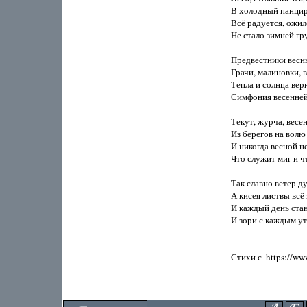
В холодный панцирь
Всё радуется, ожило
Не стало зимней гру
Предвестники весны,
Грачи, малиновки, в
Тепла и солнца верн
Симфония весенней 
Текут, журча, весен
Из берегов на волю 
И никогда весной не
Что служит миг и чт
Так славно ветер ду
А кисея листвы всё з
И каждый день стан
И зори с каждым утр
Стихи с  https://www.