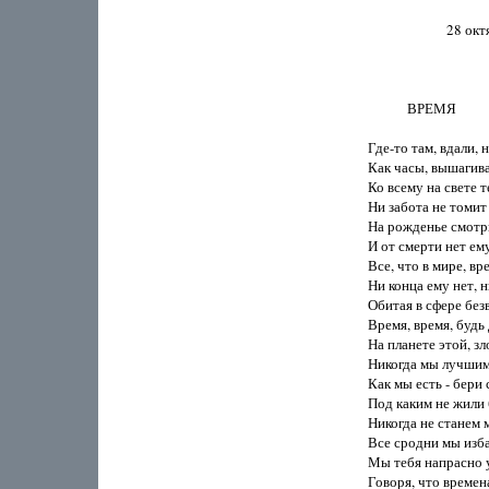
                        28 
            ВРЕМЯ

Где-то там, вдали, н
Как часы, вышагивае
Ко всему на свете те
Ни забота не томит 
На рожденье смотр
И от смерти нет ему
Все, что в мире, вр
Ни конца ему нет, ни
Обитая в сфере безв
Время, время, будь 
На планете этой, зл
Никогда мы лучшими
Как мы есть - бери с
Под каким не жили 
Никогда не станем м
Все сродни мы изба
Мы тебя напрасно у
Говоря, что времена