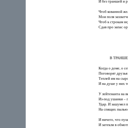
И без траншей и рв
Чтоб кованной жел
Мои поля захватчи
Чтоб к строкам не
Сдав про запас ору
             В ТРАНШЕ
Когда о доме, о се
Поговорят друзья 
Теплей им на сыро
И на душе у них те
У лейтенанта на ви
Из-под ушанки – п
Удар. И зашумел пе
На спящих пылью о
И ничего, что пуш
И затекли в обмотк