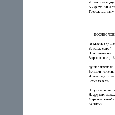
Я с легким сердц
А у девчонки карие
Тревожные, как у 
       ПОСЛЕСЛОВ
От Москвы до Эль
Во земле сырой

Наше поколенье

Выровняло строй.

Души отгремели,

Ватники истлели,

И навзрыд отпели

Белые метели.

Оступились войны
На друзьях моих…
Мертвые спокойн
За живых.
