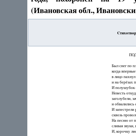
(Ивановская обл., Ивановский
Cтихотво
              
Был снег по пл
когда впервые
в лицо пахнул
и на берёзах 
И полушубок с
Невесть откуд
заголубели, за
и обвалились 
И запестрели 
сквозь провол
На песню от п
сливая звуки, 
И, корочку лис