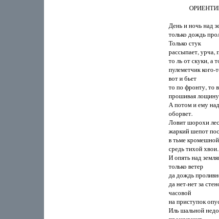
              ОРИЕНТ
День и ночь над з
только дождь прол
Только стук

рассыпает, урча, п
то ль от скуки, а т
пулеметчик кого-то
вот и бьет

то по фронту, то вк
прошивая лощину н
А потом и ему над
оборвет.

Ловит шорохи лес,
жаркий шепот пос
в тьме кромешной

средь тихой хвои.

И опять над земля
только ветер

да дождь проливно
да нет-нет за стено
часовой

на приступок опус
Иль шальной недо