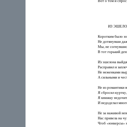
Вот о том и спроси
            ИЗ Э
Коротким было зол
Не дотянувши даже
Мы, не согнувшись
В тот горький день
Из эшелона выйдя 
Расправил я запл
Не неженками выро
А сильными и чес
Не из романтики в 
Я сбросил куртку,
Я книжку недочит
И недоделал много
Не за наживой нен
Нас привела на чу
Чтоб «юнкерсы» н