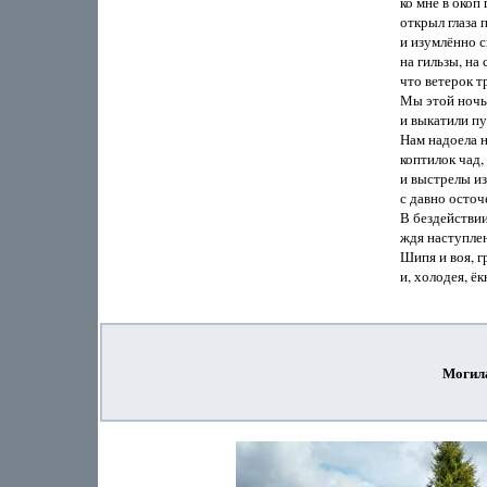
ко мне в окоп 
открыл глаза 
и изумлённо с
на гильзы, на 
что ветерок тр
Мы этой ночь
и выкатили пу
Нам надоела н
коптилок чад,
и выстрелы из
с давно осточ
В бездействии
ждя наступлень
Шипя и воя, г
и, холодея, ёк
Могил