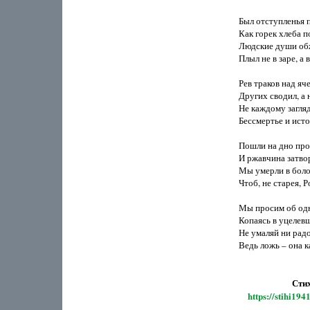
Был отступленья п
Как горек хлеба 
Людские души обж
Плыл не в заре, а в
Рев траков над яч
Других сводил, а н
Не каждому загляд
Бессмертье и истор
Пошли на дно прос
И ржавчина затво
Мы умерли в боло
Чтоб, не старея, Р
Мы просим об одно
Копаясь в уцелевш
Не умаляй ни радос
Ведь ложь – она ка
Стихи 
https://stihi19