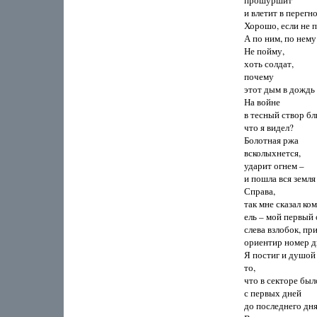
прошуршит

и влетит в перегной
Хорошо, если не п
А по ним, по нему
Не пойму,

хоть солдат,

почему

этот дым в дождь 
На войне

в тесный створ бл
что я видел?

Болотная ржа

всколыхнется,

ударит огнем –

и пошла вся земля
Справа,

так мне сказал ком
ель – мой первый 
слева взлобок, при
ориентир номер д
Я постиг и душой 
то,

что в секторе был
с первых дней

до последнего дня.