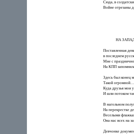
Сюда, в солдатски
Войне отрезаны до
              НА ЗАПАД
Поставленная деви
в последнем русс
Мне с празднично
На КПП запомнила
Здесь был конец м
Такой огромной… 
Куда друзья мои 
И шли потоком та
В нагольном полу
На перекрестке де
Веселыми флажками
Она нас всех на за
Девчонке документ