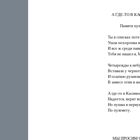
    А ГДЕ-ТО В
             Памяти
Ты в списках поте
Ушла похоронка в 
И все ж среди пав
Тебя не нашел я, 
Четырежды к небу
Вставала у черного
И осыпью рушилас
В замесе огня и же
А где-то в Касимов
Надеется, верит в
Но пушка в первую
По пулемету.

     МЫ ПРОСИМ