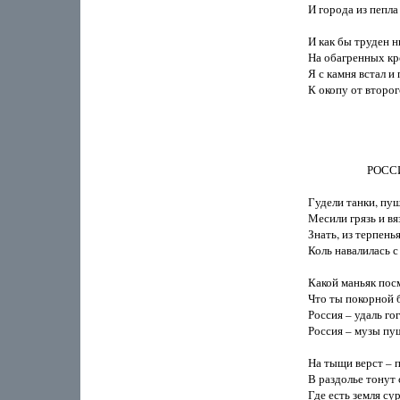
И города из пепла 
И как бы труден н
На обагренных кр
Я с камня встал и
К окопу от второг
                      РОС
Гудели танки, пуш
Месили грязь и вя
Знать, из терпенья
Коль навалилась с 
Какой маньяк посм
Что ты покорной б
Россия – удаль гог
Россия – музы пуш
На тыщи верст – по
В раздолье тонут 
Где есть земля сур