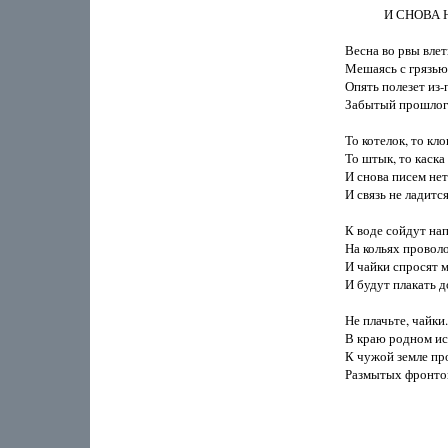
             И СН
Весна во рвы влети
Мешаясь с грязью 
Опять полезет из-п
Забытый прошлого
То котелок, то кло
То штык, то каска
И снова писем нет 
И связь не ладится
К воде сойдут нап
На кольях проволок
И чайки спросят м
И будут плакать до
Не плачьте, чайки.
В краю родном исх
К чужой земле пр
Размытых фронтов