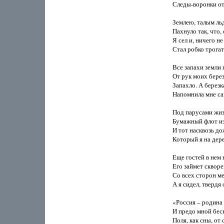
Следы-воронки от
Землею, талым льд
Пахнуло так, что, 
Я сел и, ничего не
Стал робко трогат
Все запахи земли п
От рук моих бере
Запахло. А березка
Напомнила мне сам
Под парусами жиз
Бумажный флот из
И тот насквозь д
Который я на дере
Еще гостей в нем н
Его займет сквор
Со всех сторон ме
А я сидел, твердя 
«Россия – родина
И предо мной беск
Поля, как сны, от 