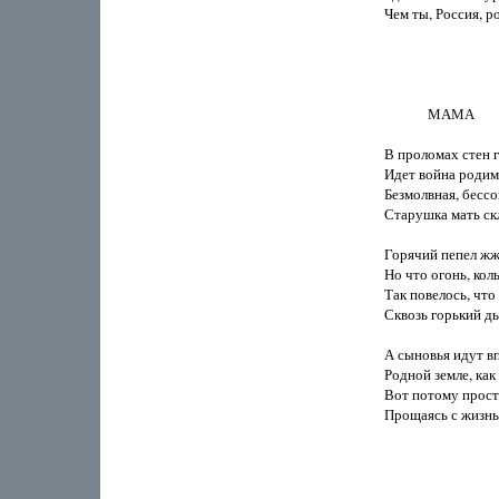
Чем ты, Россия, ро
             МАМА

В проломах стен г
Идет война родим
Безмолвная, бессон
Старушка мать скл
Горячий пепел жже
Но что огонь, коль
Так повелось, что
Сквозь горький ды
А сыновья идут вп
Родной земле, как
Вот потому просто
Прощаясь с жизнь