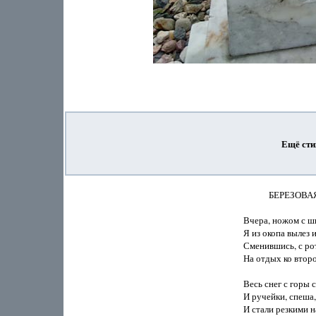
Ещё сти
            БЕРЕЗО
Вчера, ножом с ши
Я из окопа вылез и
Сменившись, с рот
На отдых ко второ
Весь снег с горы с
И ручейки, спеша,
И стали резкими н