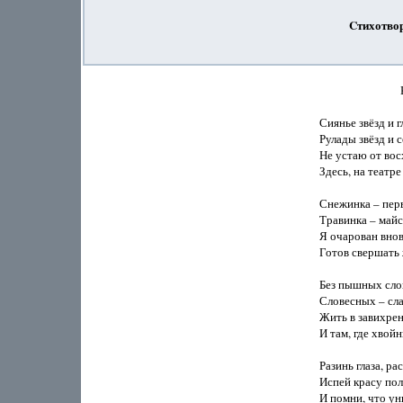
Cтихотвор
                  
Сиянье звёзд и гл
Рулады звёзд и 
Не устаю от вос
Здесь, на театре
Снежинка – перв
Травинка – май
Я очарован вновь
Готов свершать 
Без пышных слов,
Словесных – сла
Жить в завихрен
И там, где хвойн
Разинь глаза, ра
Испей красу поле
И помни, что ун