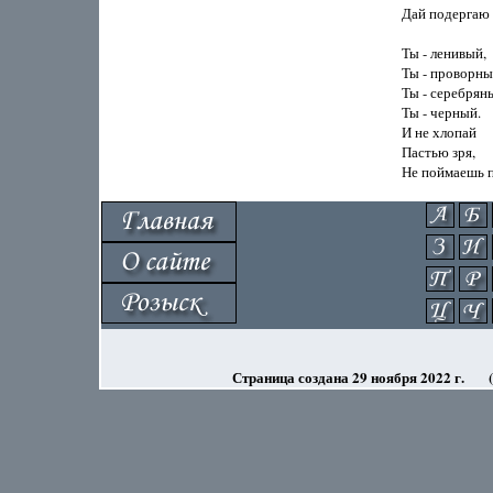
Дай подергаю з
Ты - ленивый,

Ты - проворный
Ты - серебряны
Ты - черный.

И не хлопай

Пастью зря,

Страница создана 29 ноября 2022 г.