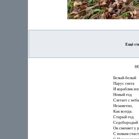
Ещё ст
                   
Белый-белый

Парус снега

И кораблик изо 
Новый год

Слетает с неба

Незаметно,

Как всегда.

Старый год

Седобородый

Он сменяет у ру
С новым счасть