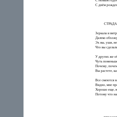
С Новым годом
С днём рождени
           СТРАД
Зеркала и витр
Далеко обхожу
Эх вы, уши, не
Что вы сделали
У других же о
Чуть поменьше
Почему, почем
Вы растете, ка
Все смеются на
Видно, мне про
Хорошо еще, н
Потому что на