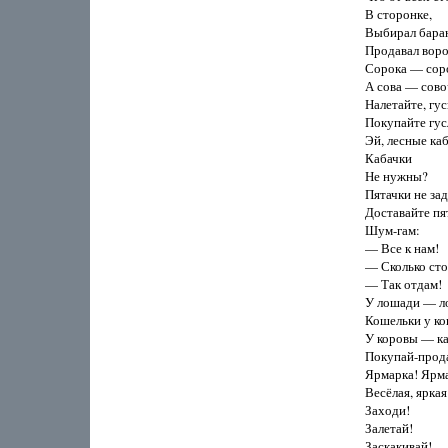
В сторонке,

Выбирал баран
Продавал воро
Сорока — соро
А сова — совоч
Налетайте, гуси
Покупайте гусл
Эй, лесные каб
Кабачки

Не нужны?

Пятачки не зад
Доставайте пят
Шум-гам:

— Все к нам!

— Сколько сто
— Так отдам!

У лошади — ло
Кошельки у кош
У коровы — ка
Покупай-прода
Ярмарка! Ярма
Весёлая, яркая!
Заходи!

Залетай!

Заскакивай!
