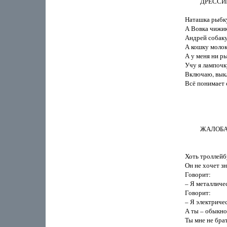
          ДРЕ
Наташка рыбку 
А Вовка чижика
Андрей собаку 
А кошку молоко
А у меня ни рыб
Учу я лампочку
Включаю, выкл
Всё понимает с
          ЖАЛО
Хоть троллейбу
Он не хочет зн
Говорит:

– Я металличес
Говорит:

– Я электричес
А ты – обыкно
Ты мне не брат