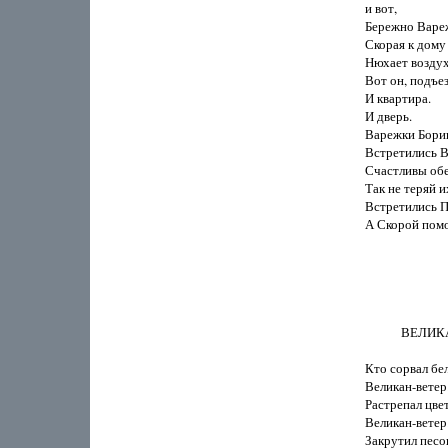
и вот,

Бережно Вареж
Скорая к дому 
Нюхает воздух 
Вот он, подъезд
И квартира.

И дверь.

Варежки Борин
Встретились В
Счастливы обе!
Так не теряй и
Встретились Пр
А Скорой помо
            ВЕЛ
Кто сорвал бел
Великан-ветер.
Растрепал цвет
Великан-ветер.
Закрутил песок