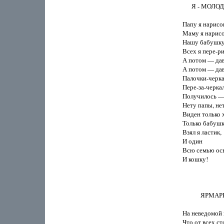
      Я - МОЛОД
Папу я нарисов
Маму я нарисов
Нашу бабушку 
Всех я пере-ри
А потом — дава
А потом — дава
Палочки-черка
Пере-за-черкал
Получилось — в
Нету папы, нет
Виден только х
Только бабуш
Взял я ластик,

И один

Всю семью осв
И кошку!

            ЯРМАР
На неведомой п
Что от всех ст