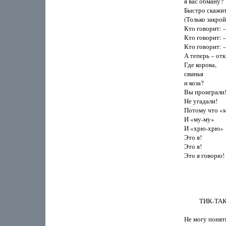
я вас обману?

Быстро скажит
(Только закройт
Кто говорит: –
Кто говорит: –
Кто говорит: 
А теперь – отк
Где корова,

свинья

и коза?

Вы проиграли!
Не угадали!

Потому что «м
И «му-му»

И «хрю-хрю»

Это я!

Это я!

Это я говорю!

          ТИК-ТАК
Не могу понят