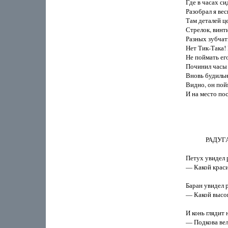
Где в часах си
Разобрал я вес
Там деталей це
Стрелок, винти
Разных зубчаты
Нет Тик-Така! 
Не поймать его
Починил часы 
Вновь будильни
Видно, он пойм
И на место пос
             РАДУГА
Петух увидел р
— Какой краси
Баран увидел р
— Какой высок
И конь глядит н
— Подкова ве