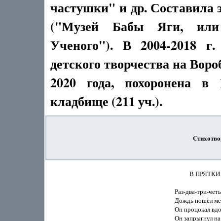
частушки" и др. Составила
("Музей Бабы Яги, или
Ученого"). В 2004-2018 г.
детского творчества на Воро
2020 года, похоронена в
кладбище (211 уч.).
Cтихотво
          В ПРЯТКИ С
Раз-два-три-четы
Дождь пошёл мен
Он процокал вдо
Он запрыгнул на