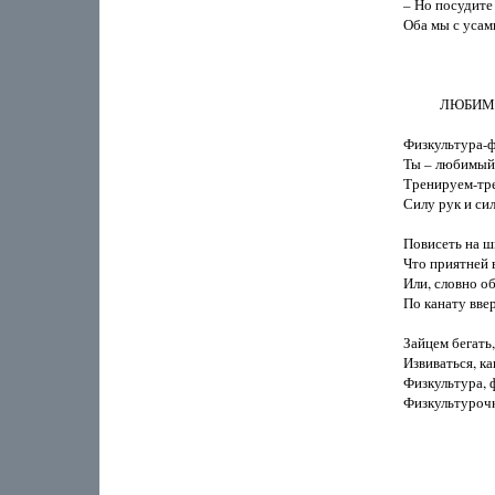
– Но посудите 
Оба мы с усами
           ЛЮБ
Физкультура-фи
Ты – любимый 
Тренируем-тре
Силу рук и сил
Повисеть на шв
Что приятней в
Или, словно об
По канату вверх
Зайцем бегать,
Извиваться, как
Физкультура, ф
Физкультурочк