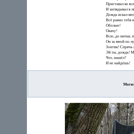
Приставал ко вс
И заглядывал в 
Дождь искал мен
Всё равно тебя н
Оболью!

Окачу!

Всю, до нитки, п
Он за мной по 
Зонтик! Спрячь 
Эй ты, дождь! М
Что, нашёл?

Могил