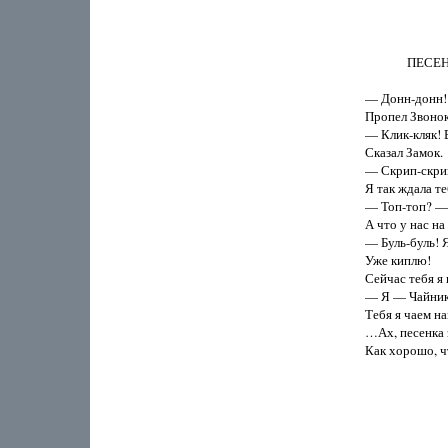
              ПЕС
— Донн-донн! 
Пропел Звонок.
— Клик-кляк! 
Сказал Замок.

— Скрип-скрип
Я так ждала теб
— Топ-топ? — 
А что у нас на 
— Буль-буль! Я
Уже киплю!

Сейчас тебя я 
— Я — Чайник,
Тебя я чаем на
…Ах, песенка з
Как хорошо, чт