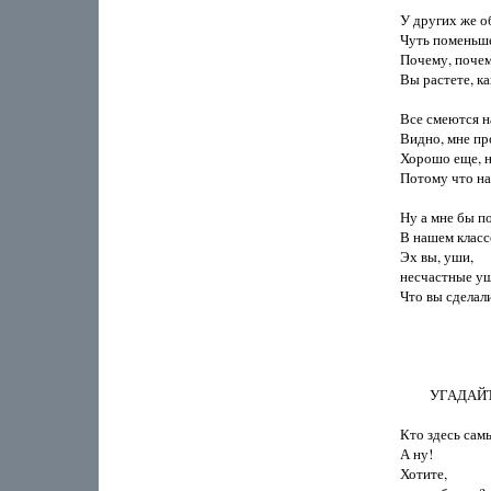
У других же о
Чуть поменьше
Почему, почем
Вы растете, ка
Все смеются на
Видно, мне про
Хорошо еще, н
Потому что на
Ну а мне бы п
В нашем класс
Эх вы, уши,

несчастные уш
Что вы сделали
         УГАДАЙ
Кто здесь сам
А ну!

Хотите,
