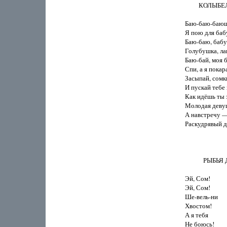
         КОЛ
Баю-баю-баюш
Я пою для баб
Баю-баю, бабу
Голубушка, ла
Баю-бай, моя б
Спи, а я покара
Засыпай, сомк
И пускай тебе 
Как идёшь ты 
Молодая девуш
А навстречу —
Раскудрявый д
            РЫБ
Эй, Сом!

Эй, Сом!

Ше-вель-ни

Хвостом!

А я тебя

Не боюсь!
