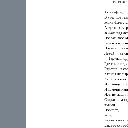
          ВАРЕ
За шкафом,

В углу, где тем
Жила-была Лев
А где-то в сугр
лежала под дер
Правая Варежка
Борей потеряна
Правой — неве
Левой — не спи
— Где ты, под
Где ты, сестри
Грустно на све
Кто бы их выр
Кто бы помог 
И помощь прим
И помощь нашл
Нет, не машин
Скорая помощь
рыжая,

Прыгает,

лает,

машет хвостом
Быстро сугроб 