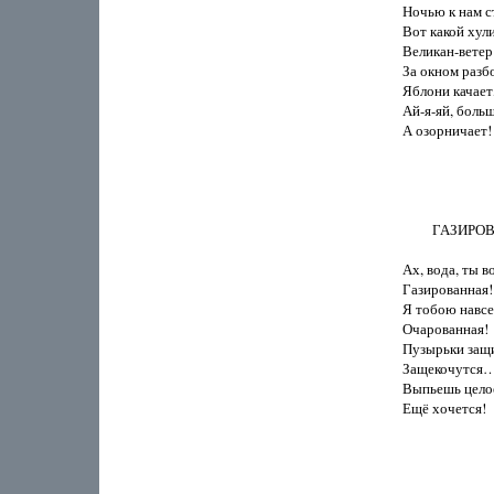
Ночью к нам ст
Вот какой хули
Великан-ветер!
За окном разбо
Яблони качает,
Ай-я-яй, больш
А озорничает!

         ГАЗИ
Ах, вода, ты во
Газированная!

Я тобою навсег
Очарованная!

Пузырьки защи
Защекочутся…
Выпьешь целое
Ещё хочется!
