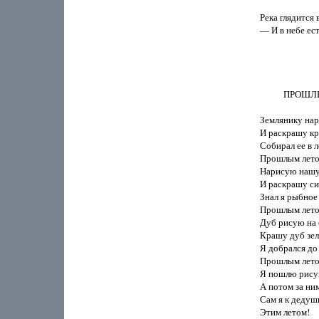
Река глядится в
— И в небе ест
           ПР
Землянику нар
И раскрашу кр
Собирал ее в ле
Прошлым лет
Нарисую нашу 
И раскрашу си
Знал я рыбное 
Прошлым лет
Дуб рисую на 
Крашу дуб зел
Я добрался до
Прошлым летом
Я пошлю рисун
А потом за ним
Сам я к дедушк
Этим летом!
