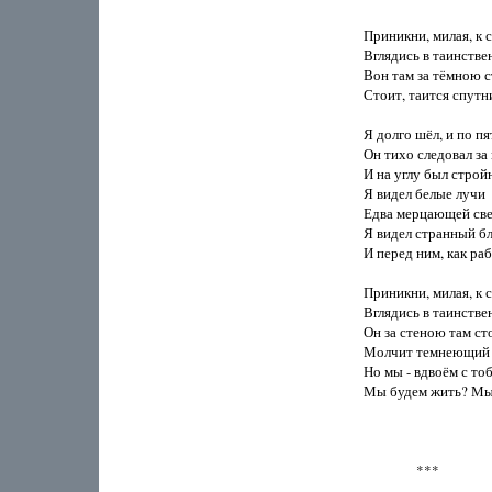
Приникни, милая, к ст
Вглядись в таинствен
Вон там за тёмною с
Стоит, таится спутни
Я долго шёл, и по пя
Он тихо следовал за 
И на углу был стройн
Я видел белые лучи

Едва мерцающей свеч
Я видел странный бл
И перед ним, как раб,
Приникни, милая, к ст
Вглядись в таинствен
Он за стеною там сто
Молчит темнеющий г
Но мы - вдвоём с тобо
Мы будем жить? Мы 
                ***
