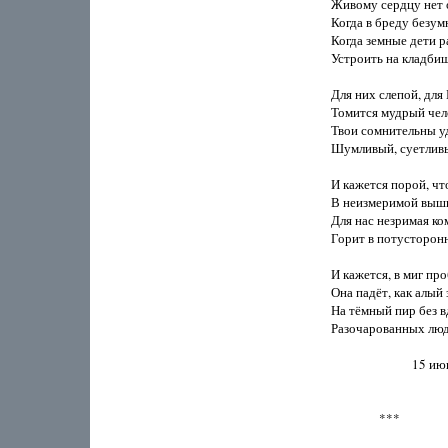
Живому сердцу нет о
Когда в бреду безум
Когда земные дети р
Устроить на кладбищ
Для них слепой, для 
Томится мудрый челов
Твои сомнительны уд
Шумливый, суетливый
И кажется порой, что 
В неизмеримой выши
Для нас незримая ком
Горит в потусторонн
И кажется, в миг про
Она падёт, как алый з
На тёмный пир без в
Разочарованных люде
                           15
                ***
