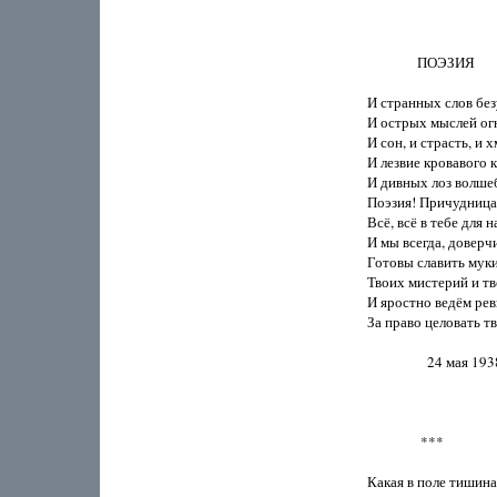
               ПОЭЗИЯ

И странных слов без
И острых мыслей огн
И сон, и страсть, и х
И лезвие кровавого к
И дивных лоз волшебн
Поэзия! Причудница с
Всё, всё в тебе для н
И мы всегда, доверчи
Готовы славить муки 
Твоих мистерий и тв
И яростно ведём рев
За право целовать тв
                  24 мая 19
                ***

Какая в поле тишина!