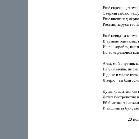
Ещё скрежещет змий
Сверкая зыбью чешу
Ещё висят над чёрно
Россия, паруса твои;

Ещё невидим кормчи
В тумане одичалых в
И наш корабль, как з
По воле демонов плыв
А ты, мой спутник к
Не унываешь, не скор
И даже в мраке путь 
Я верю - ты благосло
Душа крылатая, как п
Летит бестрепетно в 
Ей благовест пасхал
И тишина за буйство
                           23