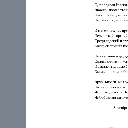
О, юродивая Россия,

Люблю, люблю твои п
Пусть ты безумная ст
Но ты свята, моя земл
И в этот час, час пре
Целую твой горячий 
Среди падений и муч
Как буен тёмных кры
Под странным двуед
Единая слилася Русь,
И закипела кровью бра
Хмельной - я за тебя
Друзья-враги! Мы вме
Наступит миг - и все
Что плачу я о той Нев
Чей образ ангелы нес
                      8 нояб