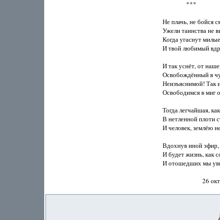
                ***

Не плачь, не бойся см
Ужели таинства не в
Когда угаснут милые
И твой любимый вдру
И так уснёт, от наше
Освобождённый в чу
Неизъяснимой! Так и 
Освободимся в миг от
Тогда легчайшая, как
В нетленной плоти ст
И человек, землёю не
Вдохнув иной эфир, 
И будет жизнь, как с
И отошедших мы уви