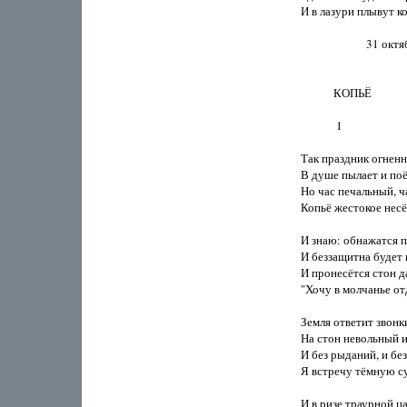
И в лазури плывут ко
                        31 о
            КОПЬЁ

             1

Так праздник огненн
В душе пылает и поёт
Но час печальный, ча
Копьё жестокое несёт
И знаю: обнажатся п
И беззащитна будет гр
И пронесётся стон да
"Хочу в молчанье отд
Земля ответит звонки
На стон невольный и
И без рыданий, и без
Я встречу тёмную су
И в ризе траурной ца