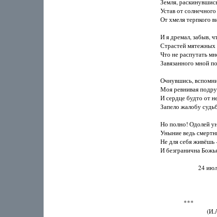
Земля, раскинувшись,
Устав от солнечного г
От хмеля терпкого ви
И я дремал, забыв, чт
Страстей мятежных н
Что не распутать мне 
Завязанного мной под
Очнувшись, вспомнил
Моя ревнивая подруг
И сердце будто от не
Запело жалобу судьбе
Но полно! Одолей ун
Уныние ведь смертны
Не для себя живёшь - 
И безгранична Божья
                          24 
                ***

                              