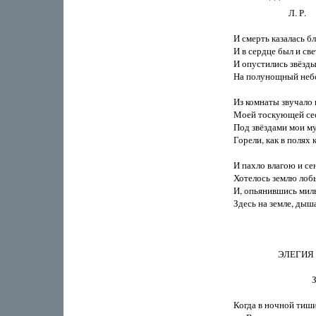
                ***

                          Л. Р.

И смерть казалась бли
И в сердце был и свет
И опустились звёзды 
На полунощный небо
Из комнаты звучало 
Моей тоскующей сес
Под звёздами мои му
Горели, как в полях к
И пахло влагою и сен
Хотелось землю лобы
И, опьянившись милы
Здесь на земле, дыша
                     ЭЛЕГИЯ

                              
Когда в ночной тиши