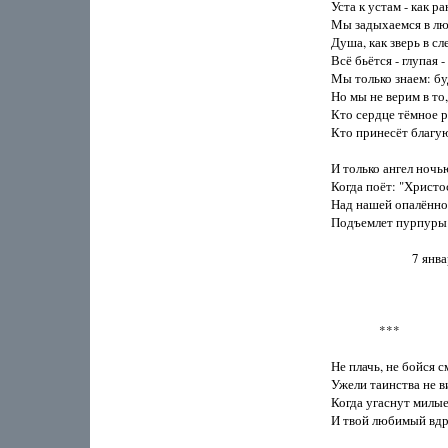
Уста к устам - как ран
Мы задыхаемся в люб
Душа, как зверь в сл
Всё бьётся - глупая - 
Мы только знаем: буд
Но мы не верим в то, 
Кто сердце тёмное р
Кто принесёт благую
И только ангел ночью
Когда поёт: "Христос
Над нашей опалённой
Подъемлет пурпуры з
                           7 я
                ***

Не плачь, не бойся см
Ужели таинства не в
Когда угаснут милые
И твой любимый вдру