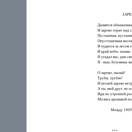
                            ЗА
Дымятся обнаженные
И зарево горит над 
Пустынная, пустынна
Опустошенная косою
И чудится за лесом т
И край небес поник:

Я угадал вас, дни св
Я - ваш, безумные ви
О зарево, пылай!

Труби, трубач!

И песней зарево встр
А ты, мой друг, не пл
Иди по утренней росе
Молись кровавой пол
               Между 190
                ***
