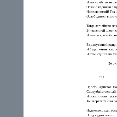
И так уснёт, от наше
Освобождённый в чу
Неизъяснимой! Так и 
Освободимся в миг от
Тогда легчайшая, как
В нетленной плоти ст
И человек, землёю не
Вдохнув иной эфир, 
И будет жизнь, как с
И отошедших мы уви
                            2
                ***

Прости, Христос, мо
Самоубийственный м
И освяти мою пустын
Ты, жертва тайная за 
Надменье духа гаснет
Пред чудом вечного к