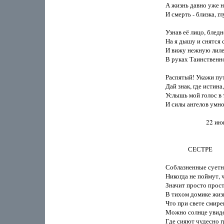
А жизнь давно уже на
И смерть - близка, гл
Узнав её лицо, бледн
На я дышу и снятся с
И вижу нежную лиле
В руках Таинственн
Распятый! Укажи пут
Дай знак, где истина,
Услышь мой голос в 
И силы ангелов умно
                           22
               СЕСТРЕ

Соблазненные суетн
Никогда не поймут, ч
Значит просто прост
В тихом домике жизн
Что при свете смире
Можно солнце увидет
Где сияют чудесно г