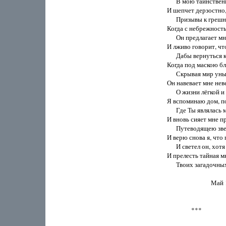
      В мою таинствен
И шепчет дерзостно,
      Призывы к греш
Когда с небрежност
      Он предлагает мн
И лживо говорит, что
      Дабы вернуться 
Когда под маскою бл
      Скрывая мир уны
Он навевает мне нев
      О жизни лёгкой и
Я вспоминаю дом, пол
      Где Ты являлась 
И вновь сияет мне п
      Путеводящею зве
И верю снова я, что 
      И светел он, хотя
И прелесть тайная мн
      Твоих загадочны
                             
                ***
