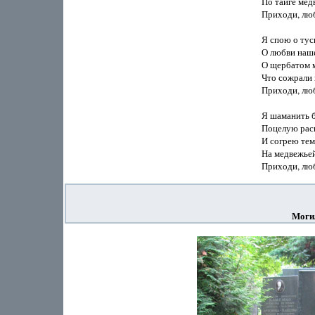
По тайге медв
Приходи, люб
Я спою о туск
О любви наше
О щербатом м
Что сожрали 
Приходи, люб
Я шаманить б
Поцелую раск
И согрею тем
На медвежьей
Моги