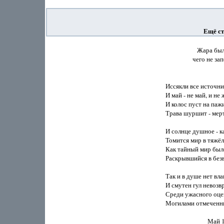
Ещё ст
                     Жар
                  чего н
                                
Иссякли все источник
И май - не май, и не 
И колос пуст на пажи
Трава шуршит - мерт
И солнце душное - как
Томится мир в тяжёл
Как тайный мир было
Раскрывшийся в безв
Так и в душе нет влаг
И смутен гул невозв
Среди ужасного оце
Могилами отмеченны
                            Май