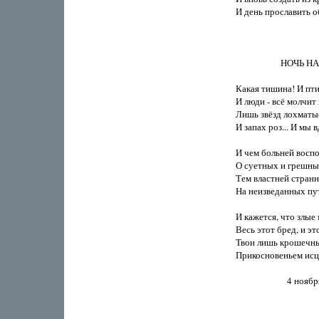
И день прославить о
                     НОЧЬ
Какая тишина! И пти
И люди - всё молчит 
Лишь звёзд лохматые
И запах роз... И мы вд
И чем больней воспо
О суетных и грешных
Тем властней странн
На неизведанных пут
И кажется, что злые м
Весь этот бред, и это
Твои лишь крошечны
Прикосновеньем исце
                        4 ноя