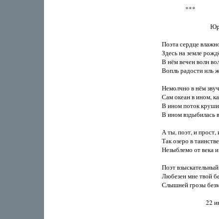
                ***

                           
Поэта сердце влажно,
Здесь на земле рожд
В нём вечен волн во
Вопль радости иль ж
Немолчно в нём звуч
Сам океан в ином, как
В ином поток крушит
В ином вздыбилась в
А ты, поэт, и прост, 
Так озеро в таинстве
Незыблемо от века и
Поэт взыскательный!
Любезен мне твой бе
Слышней грозы безм
                              