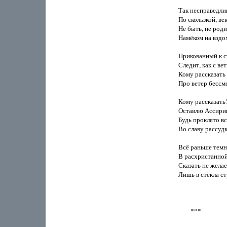
Так несправедлив
По скользкой, ве
Не быть, не родит
Намёком на вздох
Прикованный к с
Следит, как с ве
Кому рассказать 
Про ветер бессме
Кому рассказать?
Оставлю Ассирии
Будь проклято вс
Во славу рассудк
Всё раньше темне
В расхристанной 
Сказать не желает
Лишь в стёкла сту
        ***
