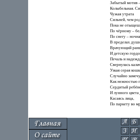
Забытый мотив –
Колыбельная. Син
Чужая утрата

Сильней, чем род
Пока не отыщешь 
По чёрному – бел
По снегу – ночная
В пределах души
Врачующий раны 
И детскую гордос
Печаль и надежда
Свернулась калач
Узкая серая кошка
Случайно замечу,
Как нежностью п
Сердитый ребёно
И лунного цвета 
Касаясь лица,

По паркету во мра