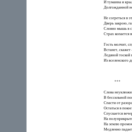
И туманна и крыл
Долгожданной но
Не согреться в эт
Дверь закрою, газ
Словно мышь в с
Страх копается в 
Гость молчит, сп
Встанет, скажет –
Ледяной тоской п
Из вселенского дв
            ***

Слова неуклюжи

В бессильной по
Спасти от разора,
Остаться в покое 
Спускается вечер
На полуприкрыты
На землю промо
Медленно падает 