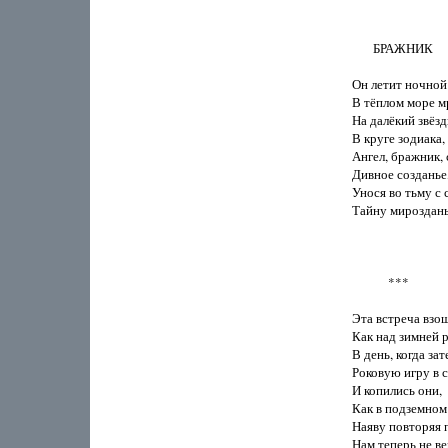
       БРАЖНИК

Он летит ночной
В тёплом море мр
На далёкий звёзд
В круге зодиака,

Ангел, бражник, 
Дивное созданье,
Унося во тьму с 
Тайну мирозданья
            ***

Эта встреча взош
Как над зимней р
В день, когда зат
Роковую игру в с
И копились они,

Как в подземном 
Наяву повторяя п
Нам теперь не ве