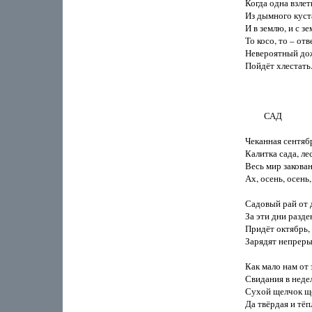
Когда одна взлети
Из дымного куста
И в землю, и с зем
То косо, то – отв
Невероятный дож
Пойдёт хлестать.
         САД

Чеканная сентябр
Калитка сада, лес
Весь мир закован
Ах, осень, осень,
Садовый рай от д
За эти дни разден
Придёт октябрь, а
Зарядят непреры
Как мало нам от 
Свидания в недел
Сухой щелчок ще
Да твёрдая и тёпл