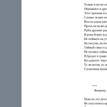
Только в песне н
Обрываясь и дро
Этот признак хо
Словно лезвие но
Вон из плена рвет
Прочь на волю рв
Рыба дразнит ры
И река бежит из р
Не поймать на уг
На посулы, на исп
Тайный смысл сдв
Не пугаясь тайны
И бредет в траве 
Без дороги - науга
То ли песня, то ли
Сложенная жизнь 
           ***

              Филип
Пока на это детск
Не опустилось вр