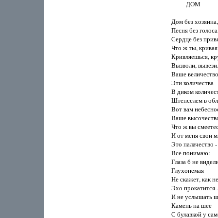
          ДОМ

Дом без хозяина,

Песня без голоса,
Сердце без привя
Что ж ты, кривая,
Кривляешься, кру
Вызволи, вывези.
Ваше величество,
Эти количества

В диком количеств
Штепселем в обла
Вот вам небесное
Ваше высочество
Что ж вы смеетесь
И от меня свои м
Это палачество -
Все понимаю:

Глаза б не видели
Глухонемая

Не скажет, как не
Эхо прокатится -
И не услышать ше
Камень на шее

С булавкой у сам