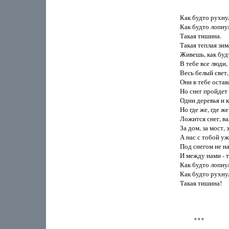
Как будто рухнул
Как будто лопнул
Такая тишина.

Такая теплая зима
Живешь, как будто
В тебе все люди, 
Весь белый свет, 
Они в тебе оставя
Но снег пройдет -
Одни деревья и к
Но где же, где же
Ложится снег, ва
За дом, за мост, з
А нас с тобой уж
Под снегом не на
И между нами - т
Как будто лопнул
Как будто рухнула
Такая тишина!

         ***
