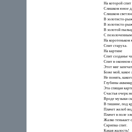
На которой спит 
Слишком юное для
Слишком светлое 
В золотисто-рыже
В золотисто-рыж
В золотой пыльце
С позолоченным 
На коротеньком м
Спит старуха.

На картине

Спит созданье чь
Спит в оконном 
Этот миг запечат
Боже мой, какое л
Не понять, какого
Глубины аквамар
Эта спящая карти
Счастья очерк н
Вроде музыки ск
В тишине, под к
Плачет желоб во
Плачет в поле эле
Жалко тенькает с
Скрипка спит.

Какая жалость!
