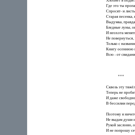
Хлопнет в подьез
Где это ты пропа
Спросят- и листь
Старая песенка, 
Выдумка, правда,
Бледные луны, ок
И неохота менять
Не повернуться, н
Только с названи
Книгу осеннюю п
Всю - от свидани
             ***

Сквозь эту тяжё
Теперь не пробит
И даже свободног
В бессилии пере
Поэтому я ничего
Не выдам души и
Рукой заслоню, о
И не попрошу себ