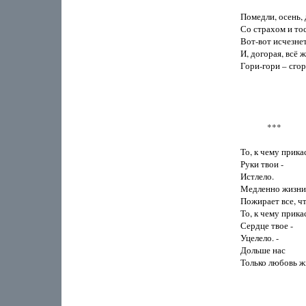
Помедли, осень, 
Со страхом и тос
Вот-вот исчезнет 
И, догорая, всё ж
Гори-гори – сгор
             ***

То, к чему прикас
Руки твои -

Истлело.

Медленно жизни 
Пожирает все, чт
То, к чему прикас
Сердце твое -

Уцелело. -

Дольше нас

Только любовь жи