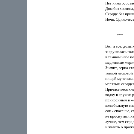
Нет никого, оста
Дом без хозяина,

Сердце без привя
Ночь. Одиночеств
             ***

Вот и все: дома к
закружилась голо
в темном небе по
медленные жерно
Значит, зерна ст
тонкой ласковой 
пищей мученика, 
мертвым сердцем
Причастимся хле
водку в кружки р
приносимым в же
колыбельную спо
сон - спасенье, сп
не проснуться на
лучше, чем страд
и жалеть о прожи