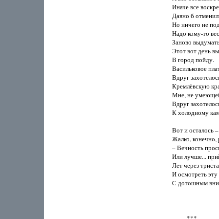
Иначе все воскре
Давно б отменили
Но ничего не под
Надо кому-то вес
Заново выдумать
Этот вот день вы
В город пойду.

Васильковое плат
Вдруг захотелось
Кремлёвскую кра
Мне, не умеющей 
Вдруг захотелось
К холодному кам
Вот и осталось –
Жалко, конечно, 
– Вечность просп
Или лучше... прий
Лет через триста..
И осмотреть эту 
С дотошным вним
          ***
