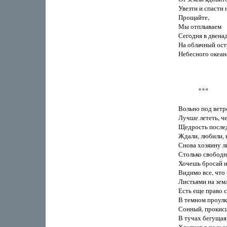
Увезти и спасти 
Прощайте,

Мы отплываем

Сегодня в двенад
На облачный остр
Небесного океана
             ***

Вольно под ветро
Лучше лететь, че
Щедрость послед
Ждали, любили, н
Снова хозяину л
Столько свободн
Хочешь бросай их
Видимо все, что 
Листьями на землю
Есть еще право с
В темном проулке
Сонный, прокисш
В тучах бегущая 