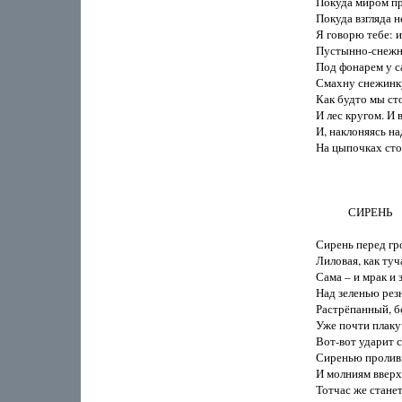
Покуда миром пра
Покуда взгляда не
Я говорю тебе: и
Пустынно-снежно
Под фонарем у с
Смахну снежинку 
Как будто мы сто
И лес кругом. И в
И, наклоняясь на
На цыпочках сто
            СИРЕНЬ

Сирень перед гро
Лиловая, как туча
Сама – и мрак и з
Над зеленью резн
Растрёпанный, бо
Уже почти плаку
Вот-вот ударит с
Сиренью проливн
И молниям вверх
Тотчас же станет 