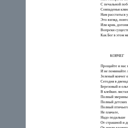
С печальной побе
Совпаденья кляня
Нам расстаться 
Это взгляд, повт
Или крик, догоня
Вопреки существ
Как Бог в этом м
           КОВЧЕГ

Прощайте и нас н
И не поминайте л
Зеленый ковчег о
Сегодня в двенад
Березовый и ольх
В клейких листах,
Полный звериных
Полный детских 
Полный птичьего 
Не плачьте,

Надо подальше

От страшной и д
От земли ядовито