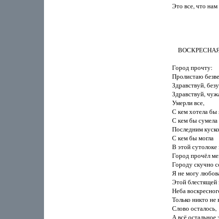
Это все, что нам 
    ВОСКРЕСНА
Город прочту:

Пролистаю безве
Здравствуй, безу
Здравствуй, чужа
Умерли все,

С кем хотела бы 
С кем бы сумела

Последним куско
С кем бы могла

В этой сутолоке 
Город прочёл мен
Городу скучно с
Я не могу любова
Этой блестящей 
Неба воскресного
Только никто не в
Слово осталось,

А всё остальное з