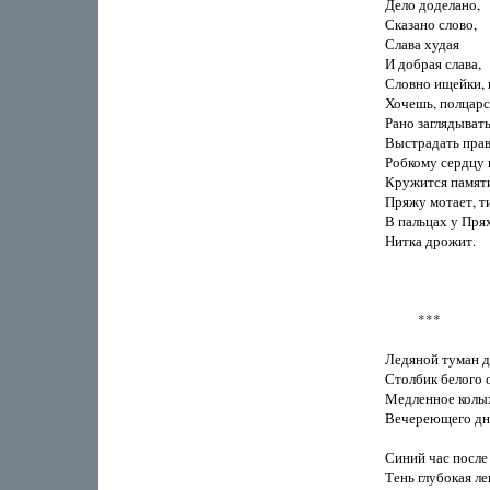
Дело доделано,

Сказано слово,

Слава худая

И добрая слава,

Словно ищейки, и
Хочешь, полцарс
Рано заглядывать
Выстрадать прав
Робкому сердцу в
Кружится памяти
Пряжу мотает, ти
В пальцах у Прях
Нитка дрожит.

          ***

Ледяной туман д
Столбик белого о
Медленное колых
Вечереющего дня
Синий час после з
Тень глубокая лег