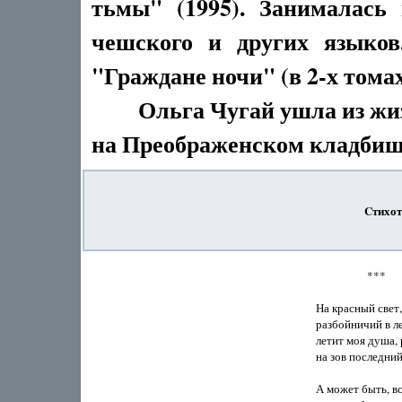
тьмы" (1995). Занималась 
чешского и других языков
"Граждане ночи" (в 2-х томах 
Ольга Чугай ушла из жизни
на Преображенском кладбище
Cтихот
                   ***

На красный свет,
разбойничий в ле
летит моя душа, 
на зов последний
А может быть, вс