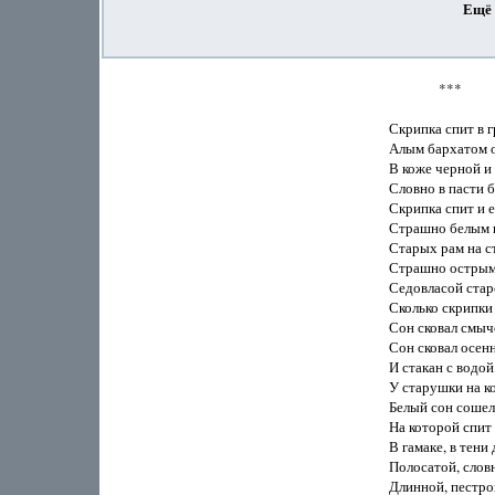
Ещё 
               ***

Скрипка спит в г
Алым бархатом о
В коже черной и 
Словно в пасти б
Скрипка спит и е
Страшно белым п
Старых рам на ст
Страшно острым 
Седовласой старо
Сколько скрипки 
Сон сковал смычо
Сон сковал осенн
И стакан с водой,
У старушки на ко
Белый сон сошел 
На которой спит 
В гамаке, в тени 
Полосатой, словн
Длинной, пестрой